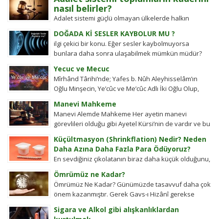
nasıl belirler?
Adalet sistemi güçlü olmayan ülkelerde halkın
değişim gücü tarihten bugüne toplumsal hareketleri
DOĞADA Kİ SESLER KAYBOLUR MU ?
şekillendirdi. Detayları keşfedin!
ilgi çekici bir konu. Eğer sesler kaybolmuyorsa
bunlara daha sonra ulaşabilmek mümkün müdür?
Tübitak’a sormuşlar, cevap vermiş. Soru: Ses bir...
Yecuc ve Mecuc
Mîrhând Târihi’nde; Yafes b. Nûh Aleyhisselâm’ın
Oğlu Minşecin, Ye’cûc ve Me’cûc Adlı İki Oğlu Olup,
Yafes’in Evlâdı Âleme Dağıldıkta, Bunlar...
Manevi Mahkeme
Manevi Alemde Mahkeme Her ayetin manevi
görevlileri olduğu gibi Ayetel Kürsi’nin de vardır ve bu
kullar manevi mahkeme görevlileridir.Ayetel kürsi...
Küçültmasyon (Shrinkflation) Nedir? Neden
Daha Azına Daha Fazla Para Ödüyoruz?
En sevdiğiniz çikolatanın biraz daha küçük olduğunu,
aynı büyüklükteki pakette daha az bisküvi
Ömrümüz ne Kadar?
bulunduğunu veya cips torbalarının daha fazla
Ömrümüz Ne Kadar? Günümüzde tasavvuf daha çok
hava...
önem kazanmıştır. Gerek Gavs-ı Hizânî gerekse
Seyyid Tâhâ hazretlerinin döneminde bu kadar
Sigara ve Alkol gibi alışkanlıklardan
değildi....