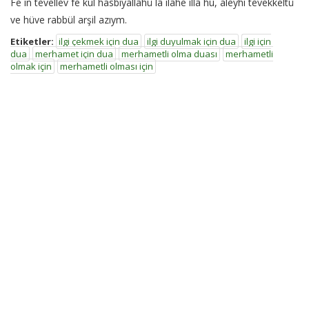
Fe in tevellev fe kul hasbiyallâhü lâ ilâhe illâ hû, aleyhi tevekkeltü
ve hüve rabbül arşil azıym.
Etiketler:
ilgi çekmek için dua
ilgi duyulmak için dua
ilgi için
dua
merhamet için dua
merhametli olma duası
merhametli
olmak için
merhametli olması için