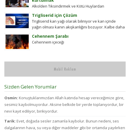
kurtulmak
Alkolden Tiksindirmek ve Kötü Huylardan
Vazgecirmek Sigara Alkolden Tiksindirmek ve Kötü
Trigliserid için Çözüm
Huylardan Vazgecirmek icin Okumak için belli bir
Trigliserid kan yağı olarak biliniyor ve kan içinde
zamanı yok...
yağın olması kanın akışkanlığını bozuyor. Kalbe daha
çok yük biniyor. Yaşlı ve...
Cehennem Şarabı
Cehennem içeceği
Sizden Gelen Yorumlar
Osmin:
Konuştuklarımızdan Allah katında hesap vereceğimize göre,
sesimiz kaybolmuyordur. Aksine belkide bir yerde toplanıyordur, bir
nevi kayıt ediliyor, birikiyordur.
Tarik:
Evet, doğada sesler zamanla kaybolur. Bunun nedeni, ses
dalgalarının hava, su veya diğer maddeler gibi bir ortamda yayılırken