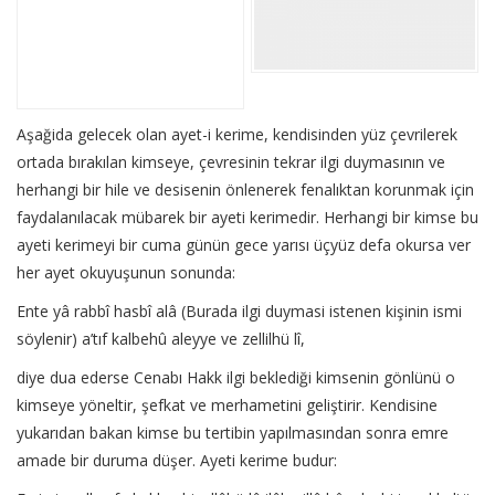
Aşağida gelecek olan ayet-i kerime, kendisinden yüz çevrilerek
ortada bırakılan kimseye, çevresinin tekrar ilgi duymasının ve
herhangi bir hile ve desisenin önlenerek fenalıktan korunmak için
faydalanılacak mübarek bir ayeti kerimedir. Herhangi bir kimse bu
ayeti kerimeyi bir cuma günün gece yarısı üçyüz defa okursa ver
her ayet okuyuşunun sonunda:
Ente yâ rabbî hasbî alâ (Burada ilgi duymasi istenen kişinin ismi
söylenir) a’tıf kalbehû aleyye ve zellilhü lî,
diye dua ederse Cenabı Hakk ilgi beklediği kimsenin gönlünü o
kimseye yöneltir, şefkat ve merhametini geliştirir. Kendisine
yukarıdan bakan kimse bu tertibin yapılmasından sonra emre
amade bir duruma düşer. Ayeti kerime budur: