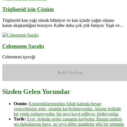
Trigliserid için Çözüm
Trigliserid kan yağı olarak biliniyor ve kan içinde yağın olması
kanın akışkanlığını bozuyor. Kalbe daha çok yük biniyor. Yaşlı ve...
Cehennem Şarabı
Cehennem içeceği
Sizden Gelen Yorumlar
Osmin:
Konuştuklarımızdan Allah katında hesap
vereceğimize göre, sesimiz kaybolmuyordur. Aksine belkide
bir yerde toplanıyordur, bir nevi kayıt ediliyor, birikiyordur.
Tarik:
Evet, doğada sesler zamanla kaybolur. Bunun nedeni,
ses dalgalarının hava, su veya diğer maddeler gibi bir ortamda