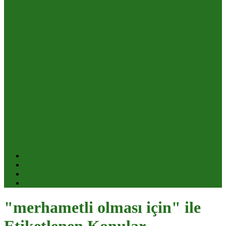
Dualar
Vefk
Dilek Duaları
Muhabbet ve Celb
"merhametli olması için" ile