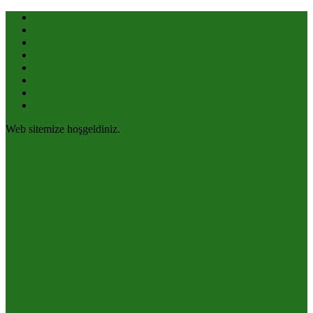
Havas ilmi
Dilek Duaları
Vefk
Özel Yazılar
Nazar ve Büyü
Rızık ve Bereket
Şifa Uygulamaları
Dualar
Web sitemize hoşgeldiniz.