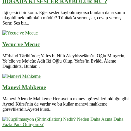
DOĞADA Kİ SESLER KAYBOLUR MU ?
ilgi çekici bir konu. Eğer sesler kaybolmuyorsa bunlara daha sonra
ulaşabilmek mümkün müdür? Tübitak’a sormuşlar, cevap vermiş.
Soru: Ses bir...
Yecuc ve Mecuc
Mîrhând Târihi’nde; Yafes b. Nûh Aleyhisselâm’ın Oğlu Minşecin,
Ye’cûc ve Me’cûc Adlı İki Oğlu Olup, Yafes’in Evlâdı Âleme
Dağıldıkta, Bunlar...
Manevi Mahkeme
Manevi Alemde Mahkeme Her ayetin manevi görevlileri olduğu gibi
Ayetel Kürsi’nin de vardır ve bu kullar manevi mahkeme
görevlileridir.Ayetel kürsi...