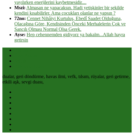
yayılırken enerjilerini kaybetmesidir....
Mszi:
Almasan ne yapacaksın. Hadi yetişkinler bir şekilde
kendini kısabilirler. Ama çocukları olanlar ne yapsın ?
72no:
Cennet Nihâiyi Kurtuluş, Ebedî Saadet Olduğuna,
Olacağına Göre, Kendisinden Önceki Merhalelerin Çok ve
Sancılı Olması Normal Olsa Gerek.
Ayse:
Hep cehennemden gidiyorz ya bakalm...Allah hayra
getirsin
Burçlar ve Yıldızname
Özel Yazılar
Sağlık
Bitkilerle Tedavi
dualar, geri döndürme, havas ilmi, vefk, tılsım, rüyalar, geri getirme,
etkili aşk, sevgi duası,