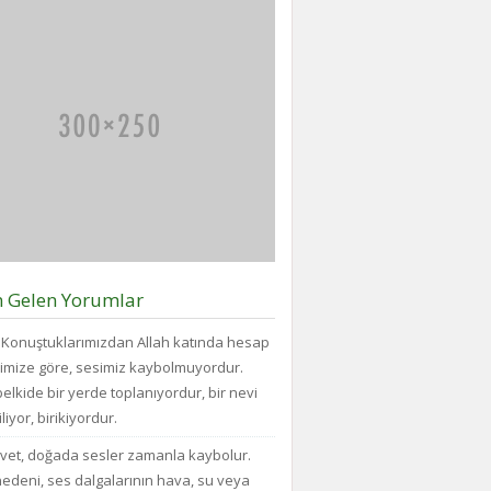
büyüklükteki
Vazgecirmek
ve...
pakette
Sigara
daha
Alkolden
az
Tiksindirmek
bisküvi
ve
bulunduğunu
Kötü
veya
Huylardan
cips
Vazgecirmek
torbalarının
icin
daha
Okumak
fazla
için
hava...
belli
bir
zamanı
n Gelen Yorumlar
yok...
Konuştuklarımızdan Allah katında hesap
imize göre, sesimiz kaybolmuyordur.
elkide bir yerde toplanıyordur, bir nevi
liyor, birikiyordur.
vet, doğada sesler zamanla kaybolur.
edeni, ses dalgalarının hava, su veya