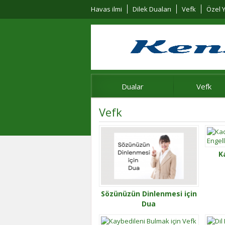
Havas ilmi
Dilek Duaları
Vefk
Özel Y
Dualar
Vefk
Vefk
K
Sözünüzün Dinlenmesi için
Dua