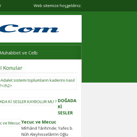
r
Web sitemize hoşgeldiniz.
Muhabbet ve Celb
l Konular
Adalet
sistemi
toplumların
kaderini
DOĞADA
nasıl
Kİ
belirler?
SESLER
Adalet
KAYBOLUR
Yecuc ve Mecuc
sistemi
MU ?
Mîrhând Târihi’nde; Yafes b.
güçlü
ilgi çekici
Nûh Aleyhisselâm’ın Oğlu
olmayan