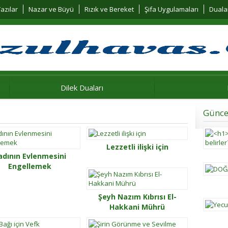
azılar
Nazar ve Büyü
Rızık ve Bereket
Şifa Uygulamaları
Duala
Dilek Duaları
Günce
Lezzetli ilişki için
adının Evlenmesini
Engellemek
Şeyh Nazım Kıbrısı El-
Hakkani Mührü