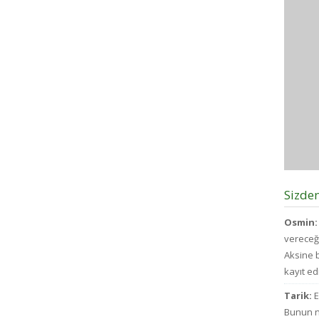
Sizde
Osmin:
vereceğ
Aksine b
kayıt edi
Tarik:
E
Bunun n