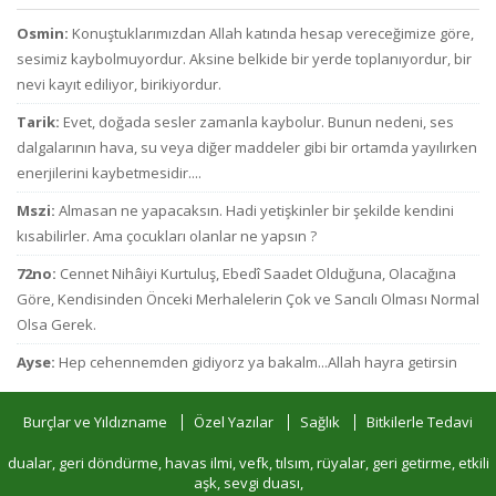
Osmin:
Konuştuklarımızdan Allah katında hesap vereceğimize göre,
sesimiz kaybolmuyordur. Aksine belkide bir yerde toplanıyordur, bir
nevi kayıt ediliyor, birikiyordur.
Tarik:
Evet, doğada sesler zamanla kaybolur. Bunun nedeni, ses
dalgalarının hava, su veya diğer maddeler gibi bir ortamda yayılırken
enerjilerini kaybetmesidir....
Mszi:
Almasan ne yapacaksın. Hadi yetişkinler bir şekilde kendini
kısabilirler. Ama çocukları olanlar ne yapsın ?
72no:
Cennet Nihâiyi Kurtuluş, Ebedî Saadet Olduğuna, Olacağına
Göre, Kendisinden Önceki Merhalelerin Çok ve Sancılı Olması Normal
Olsa Gerek.
Ayse:
Hep cehennemden gidiyorz ya bakalm...Allah hayra getirsin
Burçlar ve Yıldızname
Özel Yazılar
Sağlık
Bitkilerle Tedavi
dualar, geri döndürme, havas ilmi, vefk, tılsım, rüyalar, geri getirme, etkili
aşk, sevgi duası,