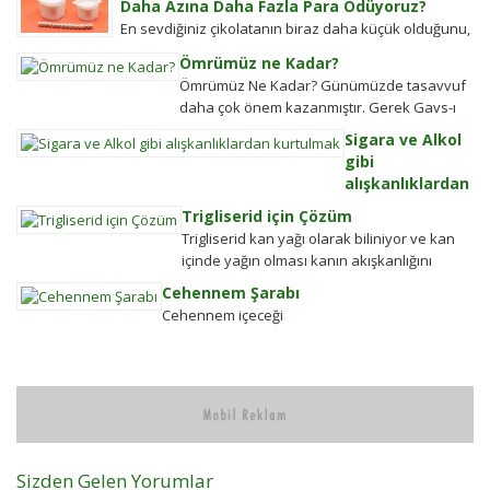
Daha Azına Daha Fazla Para Ödüyoruz?
En sevdiğiniz çikolatanın biraz daha küçük olduğunu,
aynı büyüklükteki pakette daha az bisküvi
Ömrümüz ne Kadar?
bulunduğunu veya cips torbalarının daha fazla
Ömrümüz Ne Kadar? Günümüzde tasavvuf
hava...
daha çok önem kazanmıştır. Gerek Gavs-ı
Hizânî gerekse Seyyid Tâhâ hazretlerinin
Sigara ve Alkol
döneminde bu kadar değildi....
gibi
alışkanlıklardan
kurtulmak
Trigliserid için Çözüm
Alkolden
Trigliserid kan yağı olarak biliniyor ve kan
Tiksindirmek ve
içinde yağın olması kanın akışkanlığını
Kötü Huylardan
bozuyor. Kalbe daha çok yük biniyor. Yaşlı
Cehennem Şarabı
Vazgecirmek
ve...
Cehennem içeceği
Sigara Alkolden
Tiksindirmek ve
Kötü Huylardan
Vazgecirmek icin
Okumak için belli
bir zamanı yok...
Sizden Gelen Yorumlar