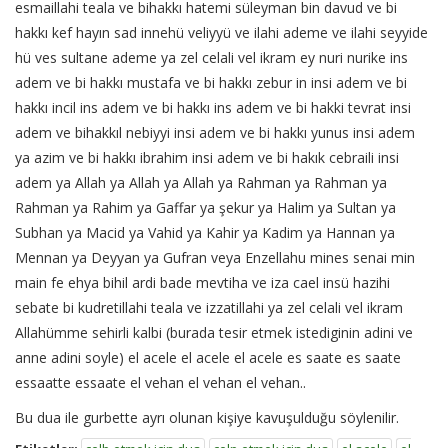
esmaillahi teala ve bihakkı hatemi süleyman bin davud ve bi
hakkı kef hayın sad innehü veliyyü ve ilahi ademe ve ilahi seyyide
hü ves sultane ademe ya zel celali vel ikram ey nuri nurike ins
adem ve bi hakkı mustafa ve bi hakkı zebur in insi adem ve bi
hakkı incil ins adem ve bi hakkı ins adem ve bi hakki tevrat insi
adem ve bihakkıl nebiyyi insi adem ve bi hakkı yunus insi adem
ya azim ve bi hakkı ibrahim insi adem ve bi hakık cebraili insi
adem ya Allah ya Allah ya Allah ya Rahman ya Rahman ya
Rahman ya Rahim ya Gaffar ya şekur ya Halim ya Sultan ya
Subhan ya Macid ya Vahid ya Kahir ya Kadim ya Hannan ya
Mennan ya Deyyan ya Gufran veya Enzellahu mines senai min
main fe ehya bihil ardi bade mevtiha ve iza cael insü hazihi
sebate bi kudretillahi teala ve izzatillahi ya zel celali vel ikram
Allahümme sehirli kalbi (burada tesir etmek istediginin adini ve
anne adini soyle) el acele el acele el acele es saate es saate
essaatte essaate el vehan el vehan el vehan..
Bu dua ile gurbette ayrı olunan kişiye kavuşulduğu söylenilir.