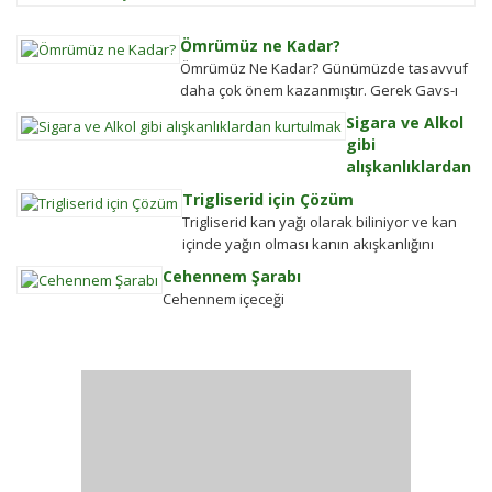
N
toplums
N
hareket
Ömrümüz ne Kadar?
D
şekillen
Ömrümüz Ne Kadar? Günümüzde tasavvuf
A
Detayla
daha çok önem kazanmıştır. Gerek Gavs-ı
D
keşfedi
Hizânî gerekse Seyyid Tâhâ hazretlerinin
Sigara ve Alkol
Fa
döneminde bu kadar değildi....
gibi
P
alışkanlıklardan
Ö
kurtulmak
En
Trigliserid için Çözüm
Alkolden
se
Trigliserid kan yağı olarak biliniyor ve kan
Tiksindirmek ve
çi
içinde yağın olması kanın akışkanlığını
Kötü Huylardan
bi
bozuyor. Kalbe daha çok yük biniyor. Yaşlı
Cehennem Şarabı
Vazgecirmek
d
ve...
Cehennem içeceği
Sigara Alkolden
kü
Tiksindirmek ve
ol
Kötü Huylardan
ay
Vazgecirmek icin
bü
Okumak için belli
pa
bir zamanı yok...
d
az
bi
bu