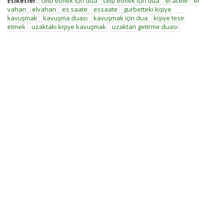
Etiketler:
celb etmek için dua
celp etmek için dua
el acele
el
vahan
elvahan
es saate
essaate
gurbetteki kişiye
kavuşmak
kavuşma duası
kavuşmak için dua
kişiye tesir
etmek
uzaktaki kişiye kavuşmak
uzaktan getirme duası