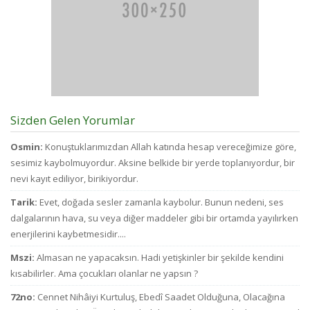
ve
ci
to
d
fa
ha
Sizden Gelen Yorumlar
Osmin:
Konuştuklarımızdan Allah katında hesap vereceğimize göre,
sesimiz kaybolmuyordur. Aksine belkide bir yerde toplanıyordur, bir
nevi kayıt ediliyor, birikiyordur.
Tarik:
Evet, doğada sesler zamanla kaybolur. Bunun nedeni, ses
dalgalarının hava, su veya diğer maddeler gibi bir ortamda yayılırken
enerjilerini kaybetmesidir....
Mszi:
Almasan ne yapacaksın. Hadi yetişkinler bir şekilde kendini
kısabilirler. Ama çocukları olanlar ne yapsın ?
72no:
Cennet Nihâiyi Kurtuluş, Ebedî Saadet Olduğuna, Olacağına