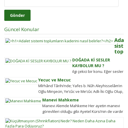
Güncel Konular
Adal
siste
toplu
kader
DOĞADA Kİ SESLER
nasıl
KAYBOLUR MU ?
belir
ilgi çekici bir konu. Eğer sesler
Adalet
kaybolmuyorsa bunlara
Yecuc ve Mecuc
sistemi
daha sonra ulaşabilmek
Mîrhând Târihi’nde; Yafes b. Nûh Aleyhisselâm’ın
güçlü
mümkün müdür? Tübitak’a
Oğlu Minşecin, Ye’cûc ve Me’cûc Adlı İki Oğlu Olup,
olmaya
sormuşlar, cevap vermiş.
Yafes’in Evlâdı Âleme Dağıldıkta, Bunlar...
ülkeler
Manevi Mahkeme
Soru: Ses bir...
halkın
Manevi Alemde Mahkeme Her ayetin manevi
değişim
görevlileri olduğu gibi Ayetel Kürsi’nin de vardır
gücü
ve bu kullar manevi mahkeme
K
tarihten
görevlileridir.Ayetel kürsi...
(S
bugüne