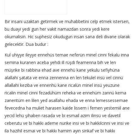
Bir insani uzaktan getirmek ve muhabbetini celp etmek istersen,
bu duayi yedi gun her vakit namazdan sonra yedi kere
okumalisin. Hic suphesiz okudugun insan sana deli divane olarak
gelecektir. Dua budur :
Kul uhiyye ileyye ennehüs temae neferün minel cinni fekalu inna
semina kuranen aceba yehdi ill rüşdi feamenna bih ve len
müşrike bi rabbina ehad ave ennehü kane yekulu sefiyhüna
alallahi şatata ve enna zennenna en len tekulel insü vel cinnü
allallahi keziba ve ennenhü kane ricalün minel insü yeuzune
ricalin minel cinni fezadühüm reheka ve ennehüm zannü kema
zanentüm en lilen yed asallahu ehada ve enna lemessessemae
fevecedna ha muliet harasen kaide lissem i femen yestemiil ane
yecid lehü şihaben rasada ve bi esmail azim ilinsü ve davetil
ceberutu ve bi hakkı ademe nurike insi ve bi hakkılcinni ve insi ve
ila hazihil esmai ve bi hakkı hamim ayın sinkaf ve bi hakkı