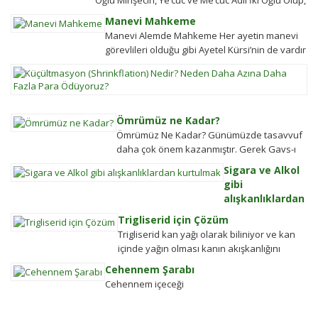
Oğlu Minşecin, Ye’cûc ve Me’cûc Adlı İki Oğlu Olup,
olmaya
sormuşlar, cevap vermiş.
Yafes’in Evlâdı Âleme Dağıldıkta, Bunlar...
ülkeler
Manevi Mahkeme
Soru: Ses bir...
halkın
Manevi Alemde Mahkeme Her ayetin manevi
değişim
görevlileri olduğu gibi Ayetel Kürsi’nin de vardır
gücü
ve bu kullar manevi mahkeme
K
tarihten
görevlileridir.Ayetel kürsi...
(S
bugüne
N
toplums
N
hareket
Ömrümüz ne Kadar?
D
şekillen
Ömrümüz Ne Kadar? Günümüzde tasavvuf
A
Detayla
daha çok önem kazanmıştır. Gerek Gavs-ı
D
keşfedi
Hizânî gerekse Seyyid Tâhâ hazretlerinin
Sigara ve Alkol
Fa
döneminde bu kadar değildi....
gibi
P
alışkanlıklardan
Ö
kurtulmak
En
Trigliserid için Çözüm
Alkolden
se
Trigliserid kan yağı olarak biliniyor ve kan
Tiksindirmek ve
çi
içinde yağın olması kanın akışkanlığını
Kötü Huylardan
bi
bozuyor. Kalbe daha çok yük biniyor. Yaşlı
Cehennem Şarabı
Vazgecirmek
d
ve...
Cehennem içeceği
Sigara Alkolden
kü
Tiksindirmek ve
ol
Kötü Huylardan
ay