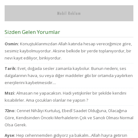
Vazgecirmek icin
bü
Okumak için belli
pa
bir zamanı yok...
d
az
bi
Sizden Gelen Yorumlar
bu
ve
Osmin:
Konuştuklarımızdan Allah katında hesap vereceğimize göre,
ci
sesimiz kaybolmuyordur. Aksine belkide bir yerde toplanıyordur, bir
to
nevi kayıt ediliyor, birikiyordur.
d
fa
Tarik:
Evet, doğada sesler zamanla kaybolur. Bunun nedeni, ses
ha
dalgalarının hava, su veya diğer maddeler gibi bir ortamda yayılırken
enerjilerini kaybetmesidir....
Mszi:
Almasan ne yapacaksın. Hadi yetişkinler bir şekilde kendini
kısabilirler. Ama çocukları olanlar ne yapsın ?
72no:
Cennet Nihâiyi Kurtuluş, Ebedî Saadet Olduğuna, Olacağına
Göre, Kendisinden Önceki Merhalelerin Çok ve Sancılı Olması Normal
Olsa Gerek.
Ayse:
Hep cehennemden gidiyorz ya bakalm...Allah hayra getirsin