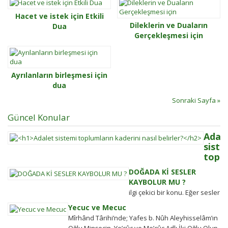
Hacet ve istek için Etkili
Dileklerin ve Duaların
Dua
Gerçekleşmesi için
Ayrılanların birleşmesi için
dua
Sonraki Sayfa »
Güncel Konular
Adal
siste
toplu
kader
DOĞADA Kİ SESLER
nasıl
KAYBOLUR MU ?
belir
ilgi çekici bir konu. Eğer sesler
Adalet
kaybolmuyorsa bunlara
Yecuc ve Mecuc
sistemi
daha sonra ulaşabilmek
Mîrhând Târihi’nde; Yafes b. Nûh Aleyhisselâm’ın
güçlü
mümkün müdür? Tübitak’a