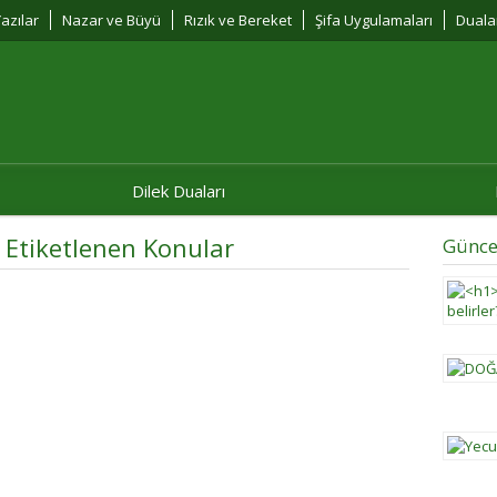
azılar
Nazar ve Büyü
Rızık ve Bereket
Şifa Uygulamaları
Duala
Dilek Duaları
e Etiketlenen Konular
Günce