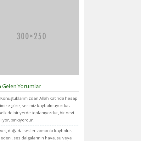
büyüklükteki
Vazgecirmek
ve...
pakette
Sigara
daha
Alkolden
az
Tiksindirmek
bisküvi
ve
bulunduğunu
Kötü
veya
Huylardan
cips
Vazgecirmek
torbalarının
icin
daha
Okumak
fazla
için
hava...
belli
bir
zamanı
n Gelen Yorumlar
yok...
Konuştuklarımızdan Allah katında hesap
imize göre, sesimiz kaybolmuyordur.
elkide bir yerde toplanıyordur, bir nevi
liyor, birikiyordur.
vet, doğada sesler zamanla kaybolur.
edeni, ses dalgalarının hava, su veya