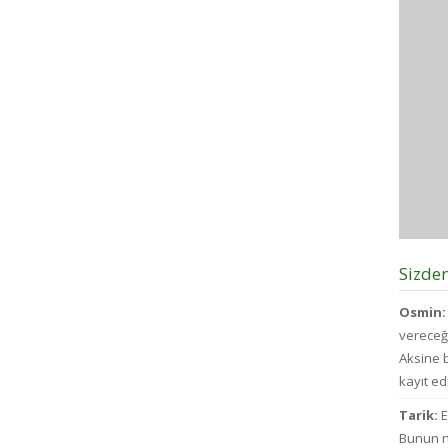
Sizde
Osmin:
vereceğ
Aksine b
kayıt edi
Tarik:
E
Bunun n