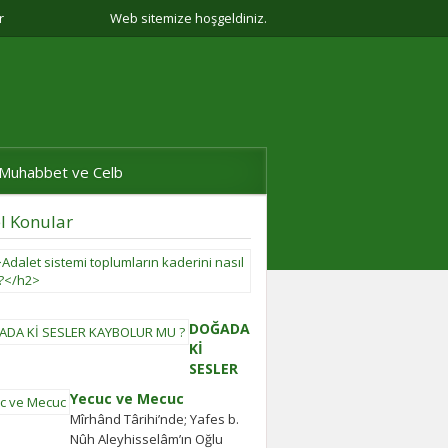
r
Web sitemize hoşgeldiniz.
Muhabbet ve Celb
l Konular
Adalet
sistemi
toplumların
kaderini
DOĞADA
nasıl
Kİ
belirler?
SESLER
Adalet
KAYBOLUR
Yecuc ve Mecuc
sistemi
MU ?
Mîrhând Târihi’nde; Yafes b.
güçlü
ilgi çekici
Nûh Aleyhisselâm’ın Oğlu
olmayan