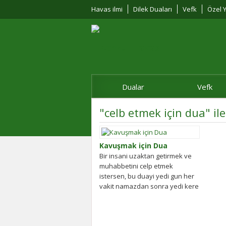
Havas ilmi
Dilek Duaları
Vefk
Özel Y
Dualar
Vefk
"celb etmek için dua" il
Kavuşmak için Dua
Bir insani uzaktan getirmek ve
muhabbetini celp etmek
istersen, bu duayi yedi gun her
vakit namazdan sonra yedi kere
okumalisin....