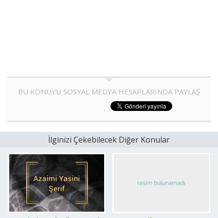
BU KONUYU SOSYAL MEDYA HESAPLARINDA PAYLAŞ
İlginizi Çekebilecek Diğer Konular