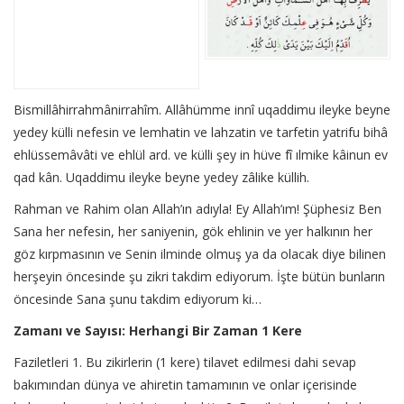
Bismillâhirrahmânirrahîm. Allâhümme innî uqaddimu ileyke beyne
yedey külli nefesin ve lemhatin ve lahzatin ve tarfetin yatrifu bihâ
ehlüssemâvâti ve ehlül ard. ve külli şey in hüve fî ılmike kâinun ev
qad kân. Uqaddimu ileyke beyne yedey zâlike küllih.
Rahman ve Rahim olan Allah’ın adıyla! Ey Allah’ım! Şüphesiz Ben
Sana her nefesin, her saniyenin, gök ehlinin ve yer halkının her
göz kırpmasının ve Senin ilminde olmuş ya da olacak diye bilinen
herşeyin öncesinde şu zikri takdim ediyorum. İşte bütün bunların
öncesinde Sana şunu takdim ediyorum ki…
Zamanı ve Sayısı: Herhangi Bir Zaman 1 Kere
Faziletleri 1. Bu zikirlerin (1 kere) tilavet edilmesi dahi sevap
bakımından dünya ve ahiretin tamamının ve onlar içerisinde