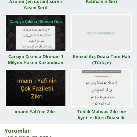
Azaimi (en üstün) sure-i
Fatiha’nın Sırrı
Yasini Şerif
Çarşıya Çıkınca Okunan 1
Kenzül Arş Duası Tam Hali
Milyon Hasen Kazandıran
(Türkçe)
Zikir
imami Yafi’nin Zikri
Tehlili Mahsus Zikri ve
Ayet-el Kürsi Duası ile
Birlikte
Yorumlar