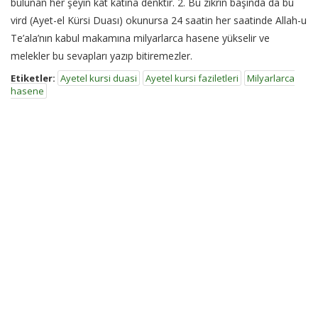
bulunan her şeyin kat katına denktir. 2. Bu zikrin başında da bu
vird (Ayet-el Kürsi Duası) okunursa 24 saatin her saatinde Allah-u
Te’ala’nın kabul makamına milyarlarca hasene yükselir ve
melekler bu sevapları yazıp bitiremezler.
Etiketler:
Ayetel kursi duasi
Ayetel kursi faziletleri
Milyarlarca
hasene