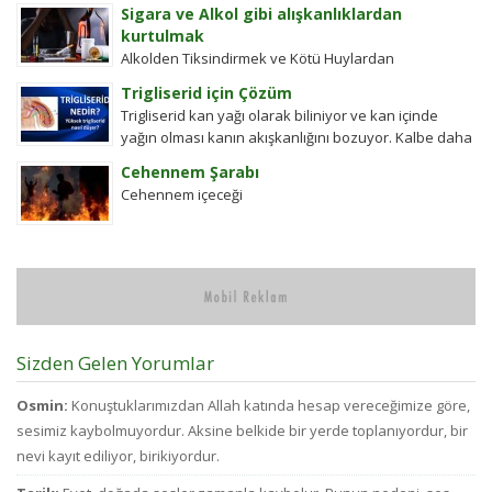
Seyyid Tâhâ hazretlerinin döneminde bu kadar
Sigara ve Alkol gibi alışkanlıklardan
değildi....
kurtulmak
Alkolden Tiksindirmek ve Kötü Huylardan
Vazgecirmek Sigara Alkolden Tiksindirmek ve Kötü
Trigliserid için Çözüm
Huylardan Vazgecirmek icin Okumak için belli bir
Trigliserid kan yağı olarak biliniyor ve kan içinde
zamanı yok...
yağın olması kanın akışkanlığını bozuyor. Kalbe daha
çok yük biniyor. Yaşlı ve...
Cehennem Şarabı
Cehennem içeceği
Sizden Gelen Yorumlar
Osmin:
Konuştuklarımızdan Allah katında hesap vereceğimize göre,
sesimiz kaybolmuyordur. Aksine belkide bir yerde toplanıyordur, bir
nevi kayıt ediliyor, birikiyordur.