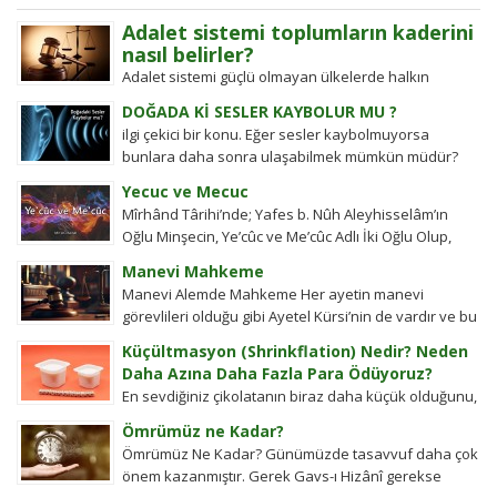
Adalet sistemi toplumların kaderini
nasıl belirler?
Adalet sistemi güçlü olmayan ülkelerde halkın
değişim gücü tarihten bugüne toplumsal hareketleri
DOĞADA Kİ SESLER KAYBOLUR MU ?
şekillendirdi. Detayları keşfedin!
ilgi çekici bir konu. Eğer sesler kaybolmuyorsa
bunlara daha sonra ulaşabilmek mümkün müdür?
Tübitak’a sormuşlar, cevap vermiş. Soru: Ses bir...
Yecuc ve Mecuc
Mîrhând Târihi’nde; Yafes b. Nûh Aleyhisselâm’ın
Oğlu Minşecin, Ye’cûc ve Me’cûc Adlı İki Oğlu Olup,
Yafes’in Evlâdı Âleme Dağıldıkta, Bunlar...
Manevi Mahkeme
Manevi Alemde Mahkeme Her ayetin manevi
görevlileri olduğu gibi Ayetel Kürsi’nin de vardır ve bu
kullar manevi mahkeme görevlileridir.Ayetel kürsi...
Küçültmasyon (Shrinkflation) Nedir? Neden
Daha Azına Daha Fazla Para Ödüyoruz?
En sevdiğiniz çikolatanın biraz daha küçük olduğunu,
aynı büyüklükteki pakette daha az bisküvi
Ömrümüz ne Kadar?
bulunduğunu veya cips torbalarının daha fazla
Ömrümüz Ne Kadar? Günümüzde tasavvuf daha çok
hava...
önem kazanmıştır. Gerek Gavs-ı Hizânî gerekse