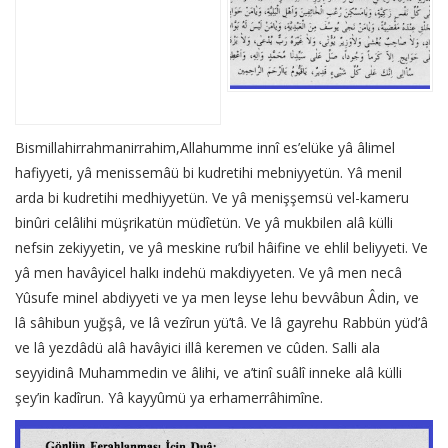
Bismillahirrahmanirrahim,Allahumme innî es’elüke yâ âlimel
hafiyyeti, yâ menissemâü bi kudretihi mebniyyetün. Yâ menil
arda bi kudretihi medhiyyetün. Ve yâ menişşemsü vel-kameru
binûri celâlihi müşrikatün müdîetün. Ve yâ mukbilen alâ külli
nefsin zekiyyetin, ve yâ meskine ru’bil hâifine ve ehlil beliyyeti. Ve
yâ men havâyicel halkı indehü makdiyyeten. Ve yâ men necâ
Yûsufe minel abdiyyeti ve ya men leyse lehu bevvâbun Âdin, ve
lâ sâhibun yuğşâ, ve lâ vezîrun yü’tâ. Ve lâ gayrehu Rabbün yüd’â
ve lâ yezdâdü alâ havâyici illâ keremen ve cûden. Salli ala
seyyidinâ Muhammedin ve âlihi, ve a’tinî suâlî inneke alâ külli
şey’in kadîrun. Yâ kayyûmü ya erhamerrâhimîne.