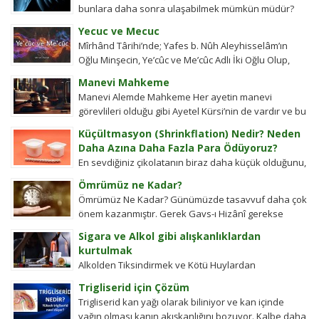
bunlara daha sonra ulaşabilmek mümkün müdür?
Tübitak’a sormuşlar, cevap vermiş. Soru: Ses bir...
Yecuc ve Mecuc
Mîrhând Târihi’nde; Yafes b. Nûh Aleyhisselâm’ın
Oğlu Minşecin, Ye’cûc ve Me’cûc Adlı İki Oğlu Olup,
Yafes’in Evlâdı Âleme Dağıldıkta, Bunlar...
Manevi Mahkeme
Manevi Alemde Mahkeme Her ayetin manevi
görevlileri olduğu gibi Ayetel Kürsi’nin de vardır ve bu
kullar manevi mahkeme görevlileridir.Ayetel kürsi...
Küçültmasyon (Shrinkflation) Nedir? Neden
Daha Azına Daha Fazla Para Ödüyoruz?
En sevdiğiniz çikolatanın biraz daha küçük olduğunu,
aynı büyüklükteki pakette daha az bisküvi
Ömrümüz ne Kadar?
bulunduğunu veya cips torbalarının daha fazla
Ömrümüz Ne Kadar? Günümüzde tasavvuf daha çok
hava...
önem kazanmıştır. Gerek Gavs-ı Hizânî gerekse
Seyyid Tâhâ hazretlerinin döneminde bu kadar
Sigara ve Alkol gibi alışkanlıklardan
değildi....
kurtulmak
Alkolden Tiksindirmek ve Kötü Huylardan
Vazgecirmek Sigara Alkolden Tiksindirmek ve Kötü
Trigliserid için Çözüm
Huylardan Vazgecirmek icin Okumak için belli bir
Trigliserid kan yağı olarak biliniyor ve kan içinde
zamanı yok...
yağın olması kanın akışkanlığını bozuyor. Kalbe daha