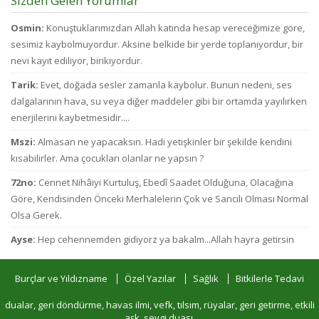
Sizden Gelen Yorumlar
Osmin:
Konuştuklarımızdan Allah katında hesap vereceğimize göre,
sesimiz kaybolmuyordur. Aksine belkide bir yerde toplanıyordur, bir
nevi kayıt ediliyor, birikiyordur.
Tarik:
Evet, doğada sesler zamanla kaybolur. Bunun nedeni, ses
dalgalarının hava, su veya diğer maddeler gibi bir ortamda yayılırken
enerjilerini kaybetmesidir....
Mszi:
Almasan ne yapacaksın. Hadi yetişkinler bir şekilde kendini
kısabilirler. Ama çocukları olanlar ne yapsın ?
72no:
Cennet Nihâiyi Kurtuluş, Ebedî Saadet Olduğuna, Olacağına
Göre, Kendisinden Önceki Merhalelerin Çok ve Sancılı Olması Normal
Olsa Gerek.
Ayse:
Hep cehennemden gidiyorz ya bakalm...Allah hayra getirsin
Burçlar ve Yıldızname
Özel Yazılar
Sağlık
Bitkilerle Tedavi
dualar, geri döndürme, havas ilmi, vefk, tılsım, rüyalar, geri getirme, etkili
aşk, sevgi duası,