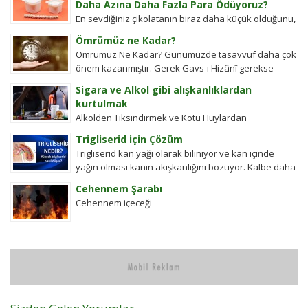
Daha Azına Daha Fazla Para Ödüyoruz?
En sevdiğiniz çikolatanın biraz daha küçük olduğunu,
aynı büyüklükteki pakette daha az bisküvi
Ömrümüz ne Kadar?
bulunduğunu veya cips torbalarının daha fazla
Ömrümüz Ne Kadar? Günümüzde tasavvuf daha çok
hava...
önem kazanmıştır. Gerek Gavs-ı Hizânî gerekse
Seyyid Tâhâ hazretlerinin döneminde bu kadar
Sigara ve Alkol gibi alışkanlıklardan
değildi....
kurtulmak
Alkolden Tiksindirmek ve Kötü Huylardan
Vazgecirmek Sigara Alkolden Tiksindirmek ve Kötü
Trigliserid için Çözüm
Huylardan Vazgecirmek icin Okumak için belli bir
Trigliserid kan yağı olarak biliniyor ve kan içinde
zamanı yok...
yağın olması kanın akışkanlığını bozuyor. Kalbe daha
çok yük biniyor. Yaşlı ve...
Cehennem Şarabı
Cehennem içeceği