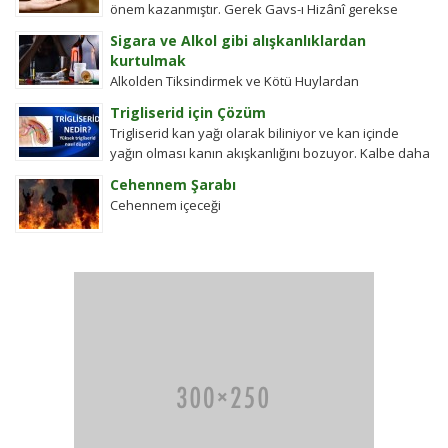
önem kazanmıştır. Gerek Gavs-ı Hizânî gerekse
Seyyid Tâhâ hazretlerinin döneminde bu kadar
Sigara ve Alkol gibi alışkanlıklardan
değildi....
kurtulmak
Alkolden Tiksindirmek ve Kötü Huylardan
Vazgecirmek Sigara Alkolden Tiksindirmek ve Kötü
Trigliserid için Çözüm
Huylardan Vazgecirmek icin Okumak için belli bir
Trigliserid kan yağı olarak biliniyor ve kan içinde
zamanı yok...
yağın olması kanın akışkanlığını bozuyor. Kalbe daha
çok yük biniyor. Yaşlı ve...
Cehennem Şarabı
Cehennem içeceği