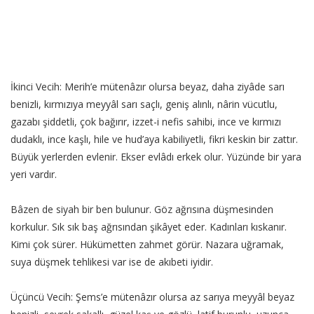
İkinci Vecih: Merih’e mütenâzır olursa beyaz, daha ziyâde sarı
benizli, kırmızıya meyyâl sarı saçlı, geniş alınlı, nârin vücutlu,
gazabı şiddetli, çok bağırır, izzet-i nefis sahibi, ince ve kırmızı
dudaklı, ince kaşlı, hile ve hud’aya kabiliyetli, fikri keskin bir zattır.
Büyük yerlerden evlenir. Ekser evlâdı erkek olur. Yüzünde bir yara
yeri vardır.
Bâzen de siyah bir ben bulunur. Göz ağrısına düşmesinden
korkulur. Sık sık baş ağrısından şikâyet eder. Kadınları kıskanır.
Kimi çok sürer. Hükümetten zahmet görür. Nazara uğramak,
suya düşmek tehlikesi var ise de akıbeti iyidir.
Üçüncü Vecih: Şems’e mütenâzır olursa az sarıya meyyâl beyaz