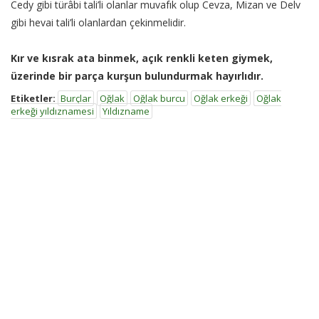
Cedy gibi türâbi tali’li olanlar muvafık olup Cevza, Mizan ve Delv
gibi hevai tali’li olanlardan çekinmelidir.
Kır ve kısrak ata binmek, açık renkli keten giymek,
üzerinde bir parça kurşun bulundurmak hayırlıdır.
Etiketler:
Burçlar
Oğlak
Oğlak burcu
Oğlak erkeği
Oğlak
erkeği yıldıznamesi
Yıldızname