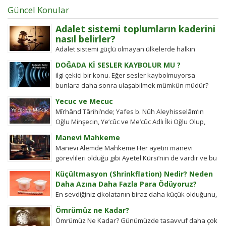
Güncel Konular
Adalet sistemi toplumların kaderini
nasıl belirler?
Adalet sistemi güçlü olmayan ülkelerde halkın
değişim gücü tarihten bugüne toplumsal hareketleri
DOĞADA Kİ SESLER KAYBOLUR MU ?
şekillendirdi. Detayları keşfedin!
ilgi çekici bir konu. Eğer sesler kaybolmuyorsa
bunlara daha sonra ulaşabilmek mümkün müdür?
Tübitak’a sormuşlar, cevap vermiş. Soru: Ses bir...
Yecuc ve Mecuc
Mîrhând Târihi’nde; Yafes b. Nûh Aleyhisselâm’ın
Oğlu Minşecin, Ye’cûc ve Me’cûc Adlı İki Oğlu Olup,
Yafes’in Evlâdı Âleme Dağıldıkta, Bunlar...
Manevi Mahkeme
Manevi Alemde Mahkeme Her ayetin manevi
görevlileri olduğu gibi Ayetel Kürsi’nin de vardır ve bu
kullar manevi mahkeme görevlileridir.Ayetel kürsi...
Küçültmasyon (Shrinkflation) Nedir? Neden
Daha Azına Daha Fazla Para Ödüyoruz?
En sevdiğiniz çikolatanın biraz daha küçük olduğunu,
aynı büyüklükteki pakette daha az bisküvi
Ömrümüz ne Kadar?
bulunduğunu veya cips torbalarının daha fazla
Ömrümüz Ne Kadar? Günümüzde tasavvuf daha çok
hava...