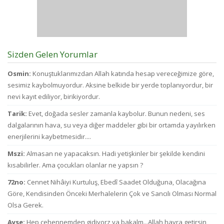
Sizden Gelen Yorumlar
Osmin:
Konuştuklarımızdan Allah katında hesap vereceğimize göre,
sesimiz kaybolmuyordur. Aksine belkide bir yerde toplanıyordur, bir
nevi kayıt ediliyor, birikiyordur.
Tarik:
Evet, doğada sesler zamanla kaybolur. Bunun nedeni, ses
dalgalarının hava, su veya diğer maddeler gibi bir ortamda yayılırken
enerjilerini kaybetmesidir....
Mszi:
Almasan ne yapacaksın. Hadi yetişkinler bir şekilde kendini
kısabilirler. Ama çocukları olanlar ne yapsın ?
72no:
Cennet Nihâiyi Kurtuluş, Ebedî Saadet Olduğuna, Olacağına
Göre, Kendisinden Önceki Merhalelerin Çok ve Sancılı Olması Normal
Olsa Gerek.
Ayse:
Hep cehennemden gidiyorz ya bakalm...Allah hayra getirsin