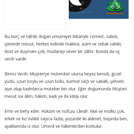
Bu burç ve tali’de doğan umumiyet itibariyle cömert, sabırlı,
işlerinde mesut, herkes indinde makbul, azim ve sebat sahibi,
dost ve düşmanı çok, mudarayı sever bir zâttır. Bunda da üç
vecih vardır:
Birinci Vecih: Müşteri’ye mütenâzır olursa beyaz benizli, güzel
yüzlü, uzun boylu ve uzun kollu, kumral saçlı ve sakallı, şehveti
aşırı olup kadınlarca muteber biri olur. Eğer doğumunda Müşteri
mesut ise âlim, hâkim, kadı ya da kâtip olur.
Emir ve behy eder. Hüküm ve nüfuzu câridir. Mal ve mülkü çok,
erkek ve kız evlâdı sayıca fazla, yüzünde iki alâmet, başında ben,
ayaklarında iz olur. Ümerâ ve hâkimlerden korkulur.