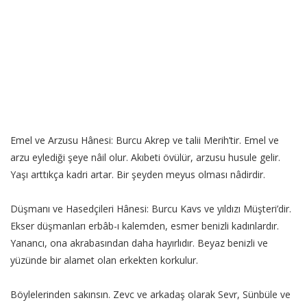
Emel ve Arzusu Hânesi: Burcu Akrep ve talii Merih’tir. Emel ve
arzu eylediği şeye nâil olur. Akıbeti övülür, arzusu husule gelir.
Yaşı arttıkça kadri artar. Bir şeyden meyus olması nâdirdir.
Düşmanı ve Hasedçileri Hânesi: Burcu Kavs ve yıldızı Müşteri’dir.
Ekser düşmanları erbâb-ı kalemden, esmer benizli kadınlardır.
Yanancı, ona akrabasından daha hayırlıdır. Beyaz benizli ve
yüzünde bir alamet olan erkekten korkulur.
Böylelerinden sakınsın. Zevc ve arkadaş olarak Sevr, Sünbüle ve