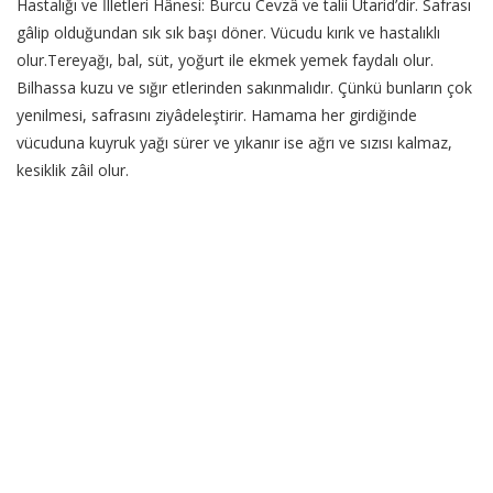
Hastalığı ve İlletleri Hânesi: Burcu Cevzâ ve talii Utarid’dir. Safrası
gâlip olduğundan sık sık başı döner. Vücudu kırık ve hastalıklı
olur.Tereyağı, bal, süt, yoğurt ile ekmek yemek faydalı olur.
Bilhassa kuzu ve sığır etlerinden sakınmalıdır. Çünkü bunların çok
yenilmesi, safrasını ziyâdeleştirir. Hamama her girdiğinde
vücuduna kuyruk yağı sürer ve yıkanır ise ağrı ve sızısı kalmaz,
kesiklik zâil olur.