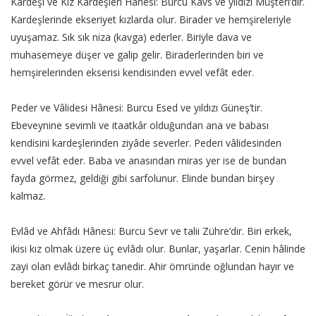
Kardeşi ve Kız Kardeşleri Hânesi: Burcu Kavs ve yıldızı Müşteri’dir.
Kardeşlerinde ekseriyet kızlarda olur. Birader ve hemşireleriyle
uyuşamaz. Sık sık niza (kavga) ederler. Biriyle dava ve
muhasemeye düşer ve galip gelir. Biraderlerinden biri ve
hemşirelerinden ekserisi kendisinden evvel vefât eder.
Peder ve Vâlidesi Hânesi: Burcu Esed ve yıldızı Güneş’tir.
Ebeveynine sevimli ve itaatkâr olduğundan ana ve babası
kendisini kardeşlerinden ziyâde severler. Pederi vâlidesinden
evvel vefât eder. Baba ve anasından miras yer ise de bundan
fayda görmez, geldiği gibi sarfolunur. Elinde bundan birşey
kalmaz.
Evlâd ve Ahfâdı Hânesi: Burcu Sevr ve talii Zühre’dir. Biri erkek,
ikisi kız olmak üzere üç evlâdı olur. Bunlar, yaşarlar. Cenin hâlinde
zayi olan evlâdı birkaç tanedir. Ahir ömründe oğlundan hayır ve
bereket görür ve mesrur olur.