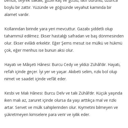
benizli, seyrek sakallı, güzel kaş ve gözlü, latif burunlu, uzunca
boylu bir zattır. Yüzünde ve göğsünde veyahut karnında bir
alamet vardır.
Kollarından birinde yara yeri mevcuttur. Gazabı şiddetli olup
tahammül edilmez. Ekser hastalığı safradan ve baş dönmesinden
olur. Ekser evlâdı erkektir. Eğer Şems mesut ise mülkü ve hükmü
çok, eğer menhus ise bunun aksi olur.
Hayatı ve Mâişeti Hânesi: Burcu Cedy ve yıldızı Zühâl’dir. Hayatı,
refah içinde geçer. İyi yer ve yaşar. Akıbeti selim, rızkı bol olup
nimet ve saadet içinde vefât eder.
Kesbi ve Malı Hânesi: Burcu Delv ve talii Zühâl’dir. Küçük yaşında
iken malı az, zaruret içinde olursa da yaşı arttıkça mal ve rızkı
artar. Servet ve mülk sahiplerinden olur. Kıymetini bilmeyen ve
şükretmeyen kimselere para verir ve iyilik eder.