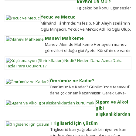
KAYBOLUR MU ?
belir
ilgi çekici bir konu. Eğer sesler
Adalet
kaybolmuyorsa bunlara
Yecuc ve Mecuc
sistemi
daha sonra ulaşabilmek
Mîrhând Târihi’nde; Yafes b. Nûh Aleyhisselâm’ın
güçlü
mümkün müdür? Tübitak’a
Oğlu Minşecin, Ye’cûc ve Me’cûc Adlı İki Oğlu Olup,
olmaya
sormuşlar, cevap vermiş.
Yafes’in Evlâdı Âleme Dağıldıkta, Bunlar...
ülkeler
Manevi Mahkeme
Soru: Ses bir...
halkın
Manevi Alemde Mahkeme Her ayetin manevi
değişim
görevlileri olduğu gibi Ayetel Kürsi’nin de vardır
gücü
ve bu kullar manevi mahkeme
K
tarihten
görevlileridir.Ayetel kürsi...
(S
bugüne
N
toplums
N
hareket
Ömrümüz ne Kadar?
D
şekillen
Ömrümüz Ne Kadar? Günümüzde tasavvuf
A
Detayla
daha çok önem kazanmıştır. Gerek Gavs-ı
D
keşfedi
Hizânî gerekse Seyyid Tâhâ hazretlerinin
Sigara ve Alkol
Fa
döneminde bu kadar değildi....
gibi
P
alışkanlıklardan
Ö
kurtulmak
En
Trigliserid için Çözüm
Alkolden
se
Trigliserid kan yağı olarak biliniyor ve kan
Tiksindirmek ve
çi
içinde yağın olması kanın akışkanlığını