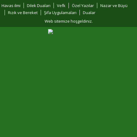
Havas ilmi
Dilek Duaları
Vefk
Özel Yazılar
Nazar ve Büyü
Rızık ve Bereket
Şifa Uygulamaları
Dualar
Web sitemize hoşgeldiniz.