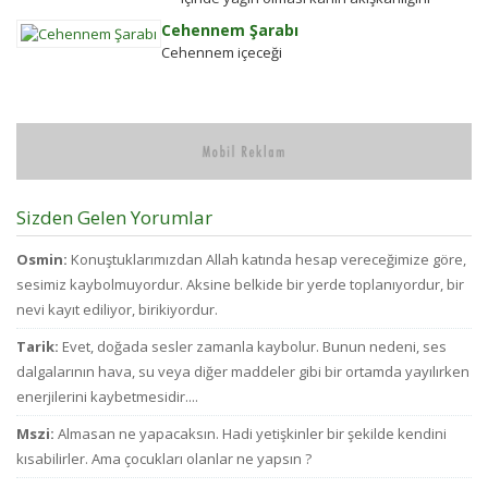
Kötü Huylardan
bi
bozuyor. Kalbe daha çok yük biniyor. Yaşlı
Cehennem Şarabı
Vazgecirmek
d
ve...
Cehennem içeceği
Sigara Alkolden
kü
Tiksindirmek ve
ol
Kötü Huylardan
ay
Vazgecirmek icin
bü
Okumak için belli
pa
bir zamanı yok...
d
az
bi
Sizden Gelen Yorumlar
bu
ve
Osmin:
Konuştuklarımızdan Allah katında hesap vereceğimize göre,
ci
sesimiz kaybolmuyordur. Aksine belkide bir yerde toplanıyordur, bir
to
nevi kayıt ediliyor, birikiyordur.
d
fa
Tarik:
Evet, doğada sesler zamanla kaybolur. Bunun nedeni, ses
ha
dalgalarının hava, su veya diğer maddeler gibi bir ortamda yayılırken
enerjilerini kaybetmesidir....
Mszi:
Almasan ne yapacaksın. Hadi yetişkinler bir şekilde kendini
kısabilirler. Ama çocukları olanlar ne yapsın ?