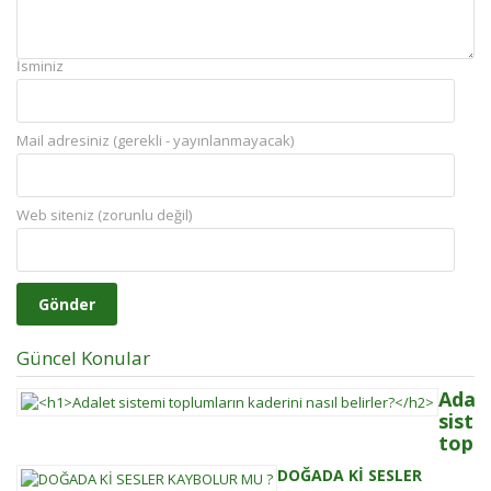
İsminiz
Mail adresiniz (gerekli - yayınlanmayacak)
Web siteniz (zorunlu değil)
Güncel Konular
Adal
siste
toplu
kader
DOĞADA Kİ SESLER
nasıl