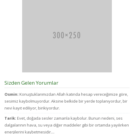
Okumak için belli
pa
bir zamanı yok...
d
az
bi
bu
ve
ci
to
d
fa
ha
Sizden Gelen Yorumlar
Osmin:
Konuştuklarımızdan Allah katında hesap vereceğimize göre,
sesimiz kaybolmuyordur. Aksine belkide bir yerde toplanıyordur, bir
nevi kayıt ediliyor, birikiyordur.
Tarik:
Evet, doğada sesler zamanla kaybolur. Bunun nedeni, ses
dalgalarının hava, su veya diğer maddeler gibi bir ortamda yayılırken
enerjilerini kaybetmesidir....