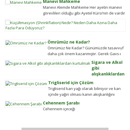
Manevi Mahkeme
Soru: Ses bir...
Manevi Alemde Mahkeme Her ayetin manevi
görevlileri olduğu gibi Ayetel Kürsi’nin de vardır
ve bu kullar manevi mahkeme
K
görevlileridir.Ayetel kürsi...
(S
N
N
Ömrümüz ne Kadar?
D
Ömrümüz Ne Kadar? Günümüzde tasavvuf
A
daha çok önem kazanmıştır. Gerek Gavs-ı
D
Hizânî gerekse Seyyid Tâhâ hazretlerinin
Sigara ve Alkol
Fa
döneminde bu kadar değildi....
gibi
P
alışkanlıklardan
Ö
kurtulmak
En
Trigliserid için Çözüm
Alkolden
se
Trigliserid kan yağı olarak biliniyor ve kan
Tiksindirmek ve
çi
içinde yağın olması kanın akışkanlığını
Kötü Huylardan
bi
bozuyor. Kalbe daha çok yük biniyor. Yaşlı
Cehennem Şarabı
Vazgecirmek
d
ve...
Cehennem içeceği
Sigara Alkolden
kü
Tiksindirmek ve
ol
Kötü Huylardan
ay
Vazgecirmek icin
bü