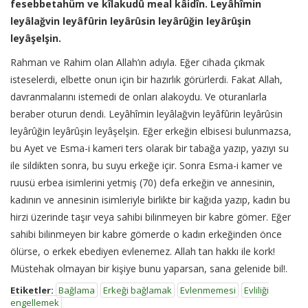
fesebbetahüm ve kîlakudû meal kâidîn. Leyâhîmin
leyâlağvin leyâfûrin leyârûsin leyârûğin leyârûşin
leyâşelşin.
Rahman ve Rahim olan Allah’ın adıyla. Eğer cihada çıkmak
isteselerdi, elbette onun için bir hazırlık görürlerdi. Fakat Allah,
davranmalarını istemedi de onları alakoydu. Ve oturanlarla
beraber oturun dendi. Leyâhîmin leyâlağvin leyâfûrin leyârûsin
leyârûğin leyârûşin leyâşelşin. Eğer erkeğin elbisesi bulunmazsa,
bu Ayet ve Esma-i kameri ters olarak bir tabağa yazıp, yazıyı su
ile sildikten sonra, bu suyu erkeğe içir. Sonra Esma-i kamer ve
ruusü erbea isimlerini yetmiş (70) defa erkeğin ve annesinin,
kadının ve annesinin isimleriyle birlikte bir kağıda yazıp, kadın bu
hirzi üzerinde taşır veya sahibi bilinmeyen bir kabre gömer. Eğer
sahibi bilinmeyen bir kabre gömerde o kadın erkeğinden önce
ölürse, o erkek ebediyen evlenemez. Allah tan hakkı ile kork!
Müstehak olmayan bir kişiye bunu yaparsan, sana gelenide bil!.
Etiketler:
Bağlama
Erkeği bağlamak
Evlenmemesi
Evliliği
engellemek