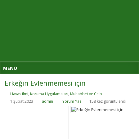
MENÜ
Erkeğin Evlenmemesi için
Havas ilmi
,
Koruma Uygulamaları
,
Muhabbet ve Celb
1 Şubat 2023
admin
Yorum Yaz
158 kez görüntülendi