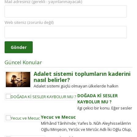
Mail adresiniz (gerekli - yayınlanmayacak)
Web siteniz (zorunlu değil)
Güncel Konular
Adalet sistemi toplumların kaderini
nasıl belirler?
Adalet sistemi güçlü olmayan ülkelerde halkın
değişim gücü tarihten bugüne toplumsal hareketleri
DOĞADA Kİ SESLER
şekillendirdi. Detayları keşfedin!
KAYBOLUR MU ?
ilgi çekici bir konu. Eğer sesler
kaybolmuyorsa bunlara
Yecuc ve Mecuc
daha sonra ulaşabilmek
Mîrhând Târihi’nde; Yafes b. Nûh Aleyhisselâm’ın
mümkün müdür? Tübitak’a
Oğlu Minşecin, Ye’cûc ve Me’cûc Adlı İki Oğlu Olup,
sormuşlar, cevap vermiş.
Yafes’in Evlâdı Âleme Dağıldıkta, Bunlar...