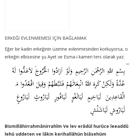
ERKEĞİ EVLENMEMESİ İÇİN BAĞLAMAK
Eğer bir kadın erkeğinin üzerine evlenmesinden korkuyorsa, o
erkeğin elbisesine şu Ayet ve Esma-i kameri ters olarak yaz:
Bismillâhirrahmânirrahîm Ve lev erâdül hurûce leeaddû
lehü uddeten ve lâkin kerihallâhün biâsehüm