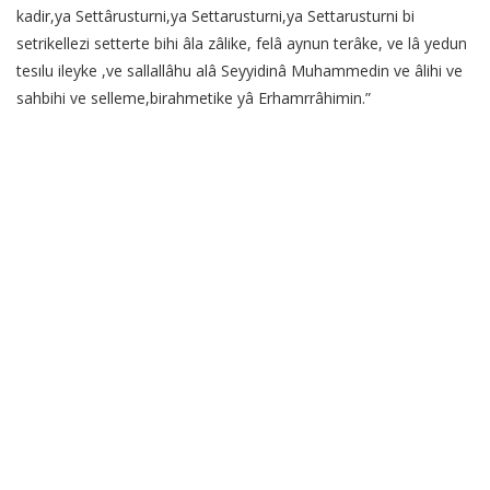
kadir,ya Settârusturni,ya Settarusturni,ya Settarusturni bi
setrikellezi setterte bihi âla zâlike, felâ aynun terâke, ve lâ yedun
tesılu ileyke ,ve sallallâhu alâ Seyyidinâ Muhammedin ve âlihi ve
sahbihi ve selleme,birahmetike yâ Erhamrrâhimin.”