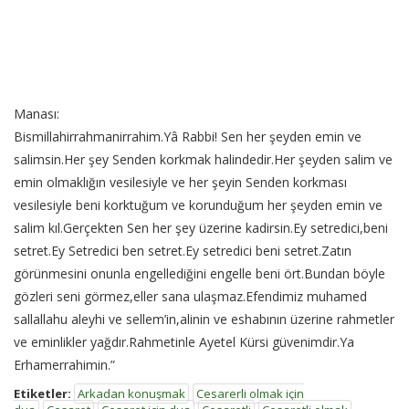
Manası:
Bismillahirrahmanirrahim.Yâ Rabbi! Sen her şeyden emin ve
salimsin.Her şey Senden korkmak halindedir.Her şeyden salim ve
emin olmaklığın vesilesiyle ve her şeyin Senden korkması
vesilesiyle beni korktuğum ve korunduğum her şeyden emin ve
salim kıl.Gerçekten Sen her şey üzerine kadirsin.Ey setredici,beni
setret.Ey Setredici ben setret.Ey setredici beni setret.Zatın
görünmesini onunla engellediğini engelle beni ört.Bundan böyle
gözleri seni görmez,eller sana ulaşmaz.Efendimiz muhamed
sallallahu aleyhi ve sellem’in,alinin ve eshabının üzerine rahmetler
ve eminlikler yağdır.Rahmetinle Ayetel Kürsi güvenimdir.Ya
Erhamerrahimin.”
Etiketler:
Arkadan konuşmak
Cesarerli olmak için