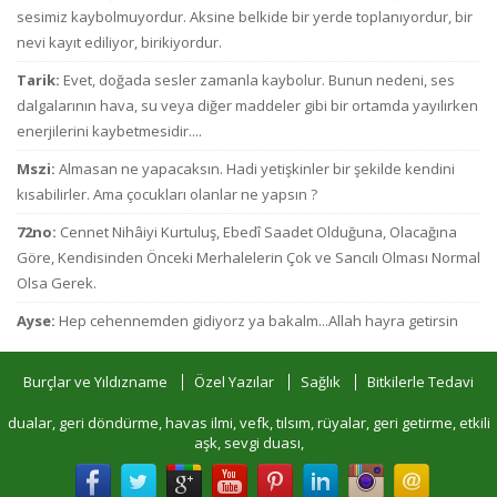
sesimiz kaybolmuyordur. Aksine belkide bir yerde toplanıyordur, bir
nevi kayıt ediliyor, birikiyordur.
Tarik:
Evet, doğada sesler zamanla kaybolur. Bunun nedeni, ses
dalgalarının hava, su veya diğer maddeler gibi bir ortamda yayılırken
enerjilerini kaybetmesidir....
Mszi:
Almasan ne yapacaksın. Hadi yetişkinler bir şekilde kendini
kısabilirler. Ama çocukları olanlar ne yapsın ?
72no:
Cennet Nihâiyi Kurtuluş, Ebedî Saadet Olduğuna, Olacağına
Göre, Kendisinden Önceki Merhalelerin Çok ve Sancılı Olması Normal
Olsa Gerek.
Ayse:
Hep cehennemden gidiyorz ya bakalm...Allah hayra getirsin
Burçlar ve Yıldızname
Özel Yazılar
Sağlık
Bitkilerle Tedavi
dualar, geri döndürme, havas ilmi, vefk, tılsım, rüyalar, geri getirme, etkili
aşk, sevgi duası,