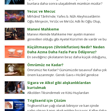
bunlara daha sonra ulaşabilmek mümkün müdür?
Tübitak’a sormuşlar, cevap vermiş. Soru: Ses bir...
Yecuc ve Mecuc
Mîrhând Târihi’nde; Yafes b. Nûh Aleyhisselâm’ın
Oğlu Minşecin, Ye’cûc ve Me’cûc Adlı İki Oğlu Olup,
Yafes’in Evlâdı Âleme Dağıldıkta, Bunlar...
Manevi Mahkeme
Manevi Alemde Mahkeme Her ayetin manevi
görevlileri olduğu gibi Ayetel Kürsi’nin de vardır ve bu
kullar manevi mahkeme görevlileridir.Ayetel kürsi...
Küçültmasyon (Shrinkflation) Nedir? Neden
Daha Azına Daha Fazla Para Ödüyoruz?
En sevdiğiniz çikolatanın biraz daha küçük olduğunu,
aynı büyüklükteki pakette daha az bisküvi
Ömrümüz ne Kadar?
bulunduğunu veya cips torbalarının daha fazla
Ömrümüz Ne Kadar? Günümüzde tasavvuf daha çok
hava...
önem kazanmıştır. Gerek Gavs-ı Hizânî gerekse
Seyyid Tâhâ hazretlerinin döneminde bu kadar
Sigara ve Alkol gibi alışkanlıklardan
değildi....
kurtulmak
Alkolden Tiksindirmek ve Kötü Huylardan
Vazgecirmek Sigara Alkolden Tiksindirmek ve Kötü
Trigliserid için Çözüm
Huylardan Vazgecirmek icin Okumak için belli bir
Trigliserid kan yağı olarak biliniyor ve kan içinde
zamanı yok...
yağın olması kanın akışkanlığını bozuyor. Kalbe daha