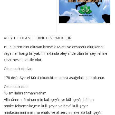
ALEYHTE OLANI LEHINE CEVIRMEK IÇIN
Bu dua tertibini okuyan kimse kuvvetli ve cesaretli olur,kendi
veya her hangi bir yakını hakkında aleyhinde olan bir şeyi lehine
çevirmesine vesile olur.
Okunacak dualar;
178 defa Ayetel Kürsi okuduktan sonra aşağıdaki dua okunur.
Okunacak dua:
“Bismillahirrahmanirrahim.
Allahümme âminun min kulli şey’in ve külli şey’in hâifun
minke,febiemnike,min külli şey’in ve havfi külli şey’in
minke,âminni mimma ehâfu ve ahzeru,inneke alâ külli şey’in