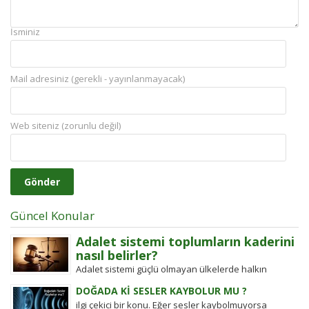
İsminiz
Mail adresiniz (gerekli - yayınlanmayacak)
Web siteniz (zorunlu değil)
Güncel Konular
Adalet sistemi toplumların kaderini
nasıl belirler?
Adalet sistemi güçlü olmayan ülkelerde halkın
değişim gücü tarihten bugüne toplumsal hareketleri
DOĞADA Kİ SESLER KAYBOLUR MU ?
şekillendirdi. Detayları keşfedin!
ilgi çekici bir konu. Eğer sesler kaybolmuyorsa