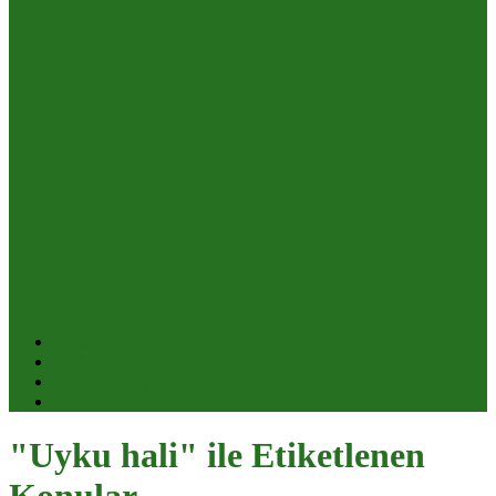
Dualar
Vefk
Dilek Duaları
Muhabbet ve Celb
"Uyku hali" ile Etiketlenen