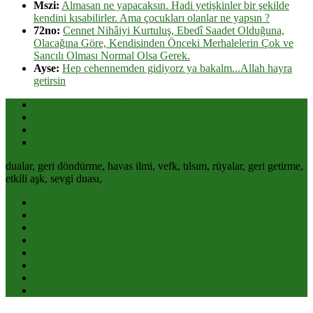
Mszi:
Almasan ne yapacaksın. Hadi yetişkinler bir şekilde
kendini kısabilirler. Ama çocukları olanlar ne yapsın ?
72no:
Cennet Nihâiyi Kurtuluş, Ebedî Saadet Olduğuna,
Olacağına Göre, Kendisinden Önceki Merhalelerin Çok ve
Sancılı Olması Normal Olsa Gerek.
Ayse:
Hep cehennemden gidiyorz ya bakalm...Allah hayra
getirsin
Burçlar ve Yıldızname
Özel Yazılar
Sağlık
Bitkilerle Tedavi
dualar, geri döndürme, havas ilmi, vefk, tılsım, rüyalar, geri getirme,
etkili aşk, sevgi duası,