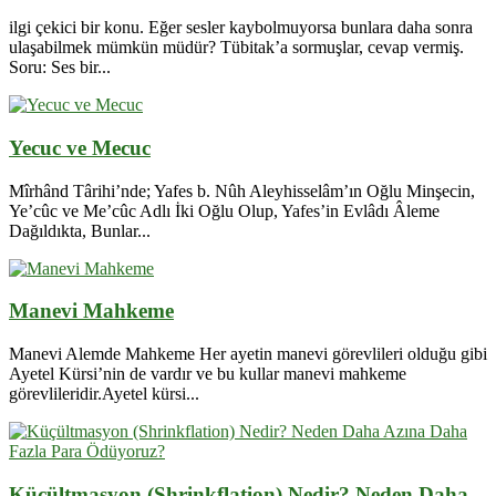
ilgi çekici bir konu. Eğer sesler kaybolmuyorsa bunlara daha sonra
ulaşabilmek mümkün müdür? Tübitak’a sormuşlar, cevap vermiş.
Soru: Ses bir...
Yecuc ve Mecuc
Mîrhând Târihi’nde; Yafes b. Nûh Aleyhisselâm’ın Oğlu Minşecin,
Ye’cûc ve Me’cûc Adlı İki Oğlu Olup, Yafes’in Evlâdı Âleme
Dağıldıkta, Bunlar...
Manevi Mahkeme
Manevi Alemde Mahkeme Her ayetin manevi görevlileri olduğu gibi
Ayetel Kürsi’nin de vardır ve bu kullar manevi mahkeme
görevlileridir.Ayetel kürsi...
Küçültmasyon (Shrinkflation) Nedir? Neden Daha