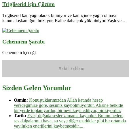
Trigliserid için Çözüm
Trigliserid kan yağı olarak biliniyor ve kan içinde yağın olması
kanın akışkanlığını bozuyor. Kalbe daha çok yük biniyor. Yaşlı ve...
Cehennem Şarabı
Cehennem içeceği
Sizden Gelen Yorumlar
Osmin:
Konuştuklarımızdan Allah katında hesap
vereceğimize göre, sesimiz kaybolmuyordur. Aksine belkide
bir yerde toplanıyordur, bir nevi kayıt ediliyor, birikiyordur.
Tarik:
Evet, doğada sesler zamanla kaybolur. Bunun nedeni,
ses dalgalarının hava, su veya diğer maddeler gibi bir ortamda
yayılırken enerjilerini kaybetmesidir....