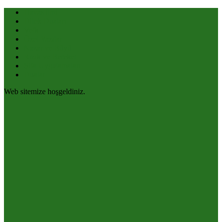
Havas ilmi
Dilek Duaları
Vefk
Özel Yazılar
Nazar ve Büyü
Rızık ve Bereket
Şifa Uygulamaları
Dualar
Web sitemize hoşgeldiniz.