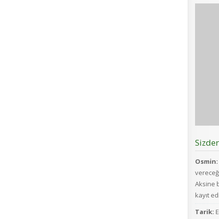
Sizde
Osmin:
vereceğ
Aksine b
kayıt edi
Tarik:
E