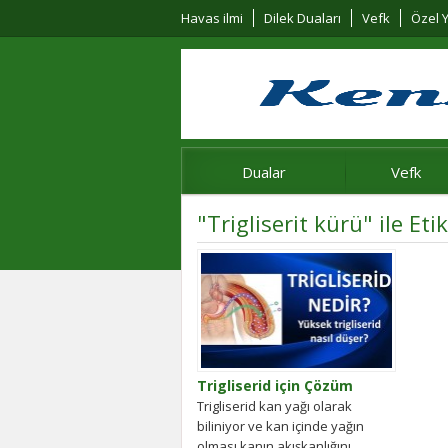
Havas ilmi
Dilek Duaları
Vefk
Özel Y
Dualar
Vefk
"Trigliserit kürü" ile Et
Trigliserid için Çözüm
Trigliserid kan yağı olarak
biliniyor ve kan içinde yağın
olması kanın akışkanlığını