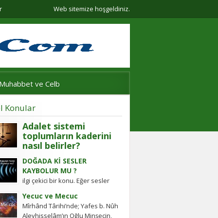
r
Web sitemize hoşgeldiniz.
Muhabbet ve Celb
l Konular
Adalet sistemi
toplumların kaderini
nasıl belirler?
Adalet sistemi güçlü olmayan
DOĞADA Kİ SESLER
ülkelerde halkın değişim gücü
KAYBOLUR MU ?
tarihten bugüne toplumsal
ilgi çekici bir konu. Eğer sesler
hareketleri şekillendirdi. Detayları
kaybolmuyorsa bunlara daha
keşfedin!
Yecuc ve Mecuc
sonra ulaşabilmek mümkün
Mîrhând Târihi’nde; Yafes b. Nûh
müdür? Tübitak’a sormuşlar,
Aleyhisselâm’ın Oğlu Minşecin,