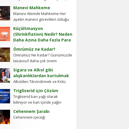
cevap vermiş. Soru: Ses bir...
Ye’cûc ve Me’cûc Adlı İki Oğlu
Manevi Mahkeme
Olup, Yafes’in Evlâdı Âleme
Manevi Alemde Mahkeme Her
Dağıldıkta, Bunlar...
ayetin manevi görevlileri olduğu
gibi Ayetel Kürsi’nin de vardır ve
Küçültmasyon
bu kullar manevi mahkeme
(Shrinkflation) Nedir? Neden
görevlileridir.Ayetel kürsi...
Daha Azına Daha Fazla Para
Ödüyoruz?
Ömrümüz ne Kadar?
En sevdiğiniz çikolatanın biraz
Ömrümüz Ne Kadar? Günümüzde
daha küçük olduğunu, aynı
tasavvuf daha çok önem
büyüklükteki pakette daha az
kazanmıştır. Gerek Gavs-ı Hizânî
bisküvi bulunduğunu veya cips
Sigara ve Alkol gibi
gerekse Seyyid Tâhâ
torbalarının daha fazla hava...
alışkanlıklardan kurtulmak
hazretlerinin döneminde bu
Alkolden Tiksindirmek ve Kötü
kadar değildi....
Huylardan Vazgecirmek Sigara
Trigliserid için Çözüm
Alkolden Tiksindirmek ve Kötü
Trigliserid kan yağı olarak
Huylardan Vazgecirmek icin
biliniyor ve kan içinde yağın
Okumak için belli bir zamanı yok...
olması kanın akışkanlığını
Cehennem Şarabı
bozuyor. Kalbe daha çok yük
Cehennem içeceği
biniyor. Yaşlı ve...