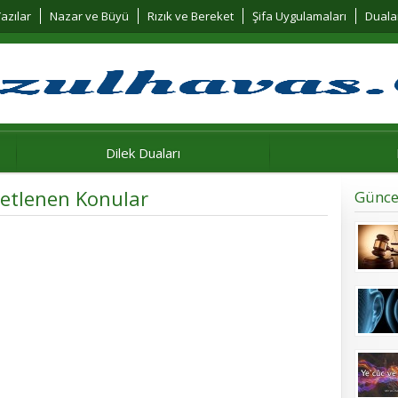
azılar
Nazar ve Büyü
Rızık ve Bereket
Şifa Uygulamaları
Duala
Dilek Duaları
iketlenen Konular
Günce