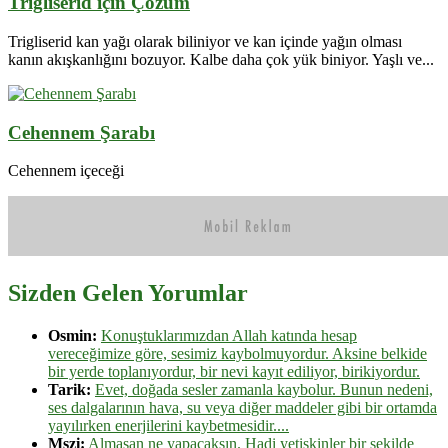
Trigliserid için Çözüm
Trigliserid kan yağı olarak biliniyor ve kan içinde yağın olması
kanın akışkanlığını bozuyor. Kalbe daha çok yük biniyor. Yaşlı ve...
Cehennem Şarabı
Cehennem içeceği
Sizden Gelen Yorumlar
Osmin:
Konuştuklarımızdan Allah katında hesap
vereceğimize göre, sesimiz kaybolmuyordur. Aksine belkide
bir yerde toplanıyordur, bir nevi kayıt ediliyor, birikiyordur.
Tarik:
Evet, doğada sesler zamanla kaybolur. Bunun nedeni,
ses dalgalarının hava, su veya diğer maddeler gibi bir ortamda
yayılırken enerjilerini kaybetmesidir....
Mszi:
Almasan ne yapacaksın. Hadi yetişkinler bir şekilde