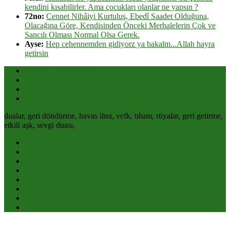
kendini kısabilirler. Ama çocukları olanlar ne yapsın ?
72no:
Cennet Nihâiyi Kurtuluş, Ebedî Saadet Olduğuna,
Olacağına Göre, Kendisinden Önceki Merhalelerin Çok ve
Sancılı Olması Normal Olsa Gerek.
Ayse:
Hep cehennemden gidiyorz ya bakalm...Allah hayra
getirsin
Burçlar ve Yıldızname
Özel Yazılar
Sağlık
Bitkilerle Tedavi
dualar, geri döndürme, havas ilmi, vefk, tılsım, rüyalar, geri getirme,
etkili aşk, sevgi duası,