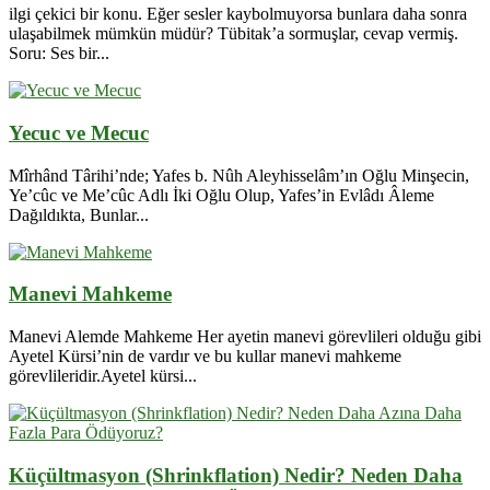
ilgi çekici bir konu. Eğer sesler kaybolmuyorsa bunlara daha sonra
ulaşabilmek mümkün müdür? Tübitak’a sormuşlar, cevap vermiş.
Soru: Ses bir...
Yecuc ve Mecuc
Mîrhând Târihi’nde; Yafes b. Nûh Aleyhisselâm’ın Oğlu Minşecin,
Ye’cûc ve Me’cûc Adlı İki Oğlu Olup, Yafes’in Evlâdı Âleme
Dağıldıkta, Bunlar...
Manevi Mahkeme
Manevi Alemde Mahkeme Her ayetin manevi görevlileri olduğu gibi
Ayetel Kürsi’nin de vardır ve bu kullar manevi mahkeme
görevlileridir.Ayetel kürsi...
Küçültmasyon (Shrinkflation) Nedir? Neden Daha