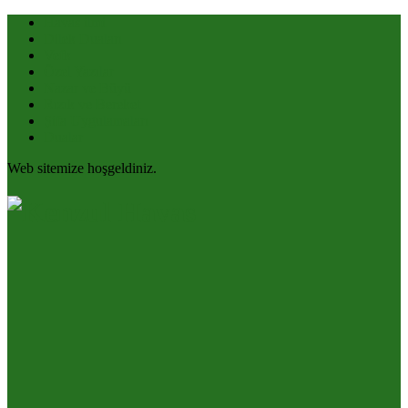
Havas ilmi
Dilek Duaları
Vefk
Özel Yazılar
Nazar ve Büyü
Rızık ve Bereket
Şifa Uygulamaları
Dualar
Web sitemize hoşgeldiniz.