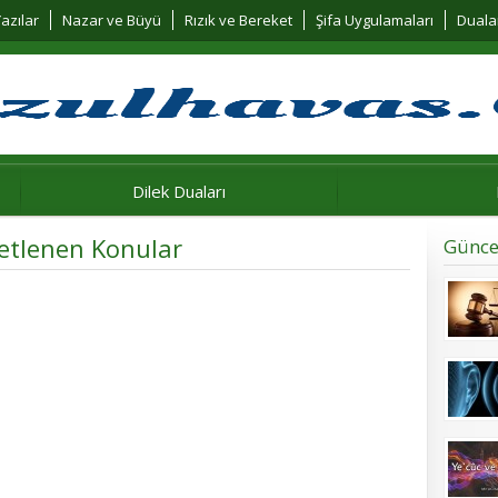
azılar
Nazar ve Büyü
Rızık ve Bereket
Şifa Uygulamaları
Duala
Dilek Duaları
ketlenen Konular
Günce