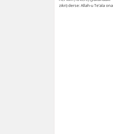
zikri) derse: Allah-u Te’ala ona
(40 milyon sevap) yazar.