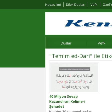
Havas ilmi
Dilek Duaları
Vefk
Özel Y
Dualar
Vefk
"Temim ed-Dari" ile Eti
40 Milyon Sevap
Kazandıran Kelime-i
Şehadet
Her kim (10 kere) (yukarıdaki