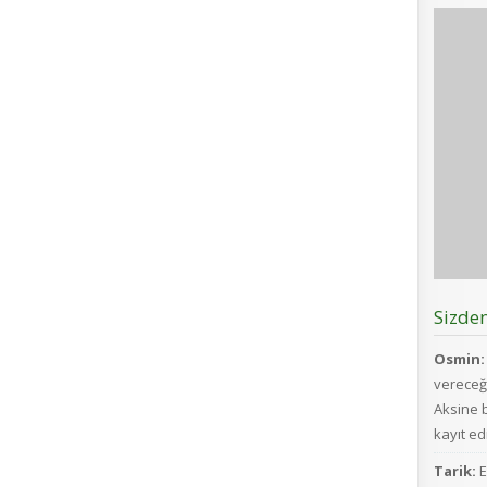
Sizde
Osmin:
vereceğ
Aksine b
kayıt edi
Tarik:
E