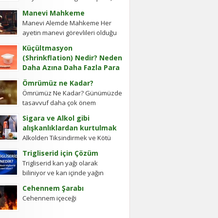
cevap vermiş. Soru: Ses bir...
Ye’cûc ve Me’cûc Adlı İki Oğlu
Manevi Mahkeme
Olup, Yafes’in Evlâdı Âleme
Manevi Alemde Mahkeme Her
Dağıldıkta, Bunlar...
ayetin manevi görevlileri olduğu
gibi Ayetel Kürsi’nin de vardır ve
Küçültmasyon
bu kullar manevi mahkeme
(Shrinkflation) Nedir? Neden
görevlileridir.Ayetel kürsi...
Daha Azına Daha Fazla Para
Ödüyoruz?
Ömrümüz ne Kadar?
En sevdiğiniz çikolatanın biraz
Ömrümüz Ne Kadar? Günümüzde
daha küçük olduğunu, aynı
tasavvuf daha çok önem
büyüklükteki pakette daha az
kazanmıştır. Gerek Gavs-ı Hizânî
bisküvi bulunduğunu veya cips
Sigara ve Alkol gibi
gerekse Seyyid Tâhâ
torbalarının daha fazla hava...
alışkanlıklardan kurtulmak
hazretlerinin döneminde bu
Alkolden Tiksindirmek ve Kötü
kadar değildi....
Huylardan Vazgecirmek Sigara
Trigliserid için Çözüm
Alkolden Tiksindirmek ve Kötü
Trigliserid kan yağı olarak
Huylardan Vazgecirmek icin
biliniyor ve kan içinde yağın
Okumak için belli bir zamanı yok...
olması kanın akışkanlığını
Cehennem Şarabı
bozuyor. Kalbe daha çok yük
Cehennem içeceği
biniyor. Yaşlı ve...