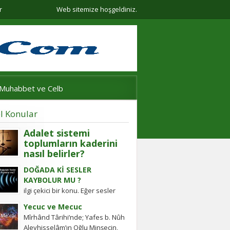
r
Web sitemize hoşgeldiniz.
Muhabbet ve Celb
l Konular
Adalet sistemi
toplumların kaderini
nasıl belirler?
Adalet sistemi güçlü olmayan
DOĞADA Kİ SESLER
ülkelerde halkın değişim gücü
KAYBOLUR MU ?
tarihten bugüne toplumsal
ilgi çekici bir konu. Eğer sesler
hareketleri şekillendirdi. Detayları
kaybolmuyorsa bunlara daha
keşfedin!
Yecuc ve Mecuc
sonra ulaşabilmek mümkün
Mîrhând Târihi’nde; Yafes b. Nûh
müdür? Tübitak’a sormuşlar,
Aleyhisselâm’ın Oğlu Minşecin,