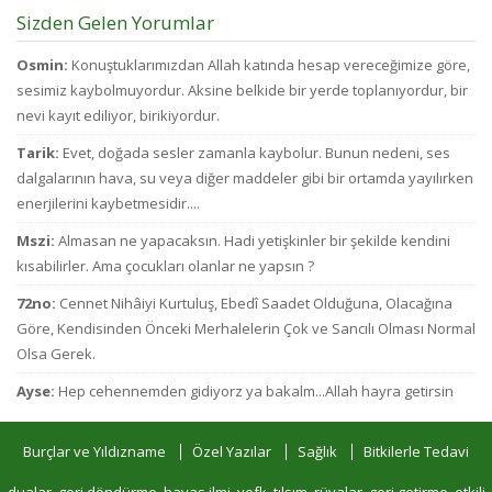
Sizden Gelen Yorumlar
Osmin:
Konuştuklarımızdan Allah katında hesap vereceğimize göre,
sesimiz kaybolmuyordur. Aksine belkide bir yerde toplanıyordur, bir
nevi kayıt ediliyor, birikiyordur.
Tarik:
Evet, doğada sesler zamanla kaybolur. Bunun nedeni, ses
dalgalarının hava, su veya diğer maddeler gibi bir ortamda yayılırken
enerjilerini kaybetmesidir....
Mszi:
Almasan ne yapacaksın. Hadi yetişkinler bir şekilde kendini
kısabilirler. Ama çocukları olanlar ne yapsın ?
72no:
Cennet Nihâiyi Kurtuluş, Ebedî Saadet Olduğuna, Olacağına
Göre, Kendisinden Önceki Merhalelerin Çok ve Sancılı Olması Normal
Olsa Gerek.
Ayse:
Hep cehennemden gidiyorz ya bakalm...Allah hayra getirsin
Burçlar ve Yıldızname
Özel Yazılar
Sağlık
Bitkilerle Tedavi