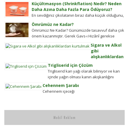
kullar manevi mahkeme görevlileridir.Ayetel kürsi...
Küçültmasyon (Shrinkflation) Nedir? Neden
Daha Azına Daha Fazla Para Ödüyoruz?
En sevdiğiniz çikolatanın biraz daha küçük olduğunu,
aynı büyüklükteki pakette daha az bisküvi
Ömrümüz ne Kadar?
bulunduğunu veya cips torbalarının daha fazla
Ömrümüz Ne Kadar? Günümüzde tasavvuf daha çok
hava...
önem kazanmıştır. Gerek Gavs-ı Hizânî gerekse
Seyyid Tâhâ hazretlerinin döneminde bu kadar
Sigara ve Alkol
değildi....
gibi
alışkanlıklardan
kurtulmak
Trigliserid için Çözüm
Alkolden
Trigliserid kan yağı olarak biliniyor ve kan
Tiksindirmek ve
içinde yağın olması kanın akışkanlığını
Kötü Huylardan
bozuyor. Kalbe daha çok yük biniyor. Yaşlı
Cehennem Şarabı
Vazgecirmek
ve...
Cehennem içeceği
Sigara Alkolden
Tiksindirmek ve
Kötü Huylardan
Vazgecirmek icin
Okumak için belli
bir zamanı yok...