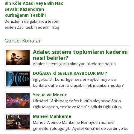
Bin Köle Azadı veya Bin Hac
Sevabı Kazandıran
Kurbağanın Tesbihi
Denizlerin dalgalarında tesbih
edilen Zât'ı tesbih ederim. Boş
arazilerde (çöllerde) bulunan her
şeyin Kendisini tesbih ettiği Zât'ı
Güncel Konular
tesbih ederim. Dağların...
Adalet sistemi toplumların kaderini
nasıl belirler?
Adalet sistemi güçlü olmayan ülkelerde halkın
değişim gücü tarihten bugüne toplumsal hareketleri
DOĞADA Kİ SESLER KAYBOLUR MU ?
şekillendirdi. Detayları keşfedin!
ilgi çekici bir konu. Eğer sesler kaybolmuyorsa
bunlara daha sonra ulaşabilmek mümkün müdür?
Tübitak’a sormuşlar, cevap vermiş. Soru: Ses bir...
Yecuc ve Mecuc
Mîrhând Târihi’nde; Yafes b. Nûh Aleyhisselâm’ın
Oğlu Minşecin, Ye’cûc ve Me’cûc Adlı İki Oğlu Olup,
Yafes’in Evlâdı Âleme Dağıldıkta, Bunlar...
Manevi Mahkeme
Manevi Alemde Mahkeme Her ayetin manevi
görevlileri olduğu gibi Ayetel Kürsi’nin de vardır ve bu