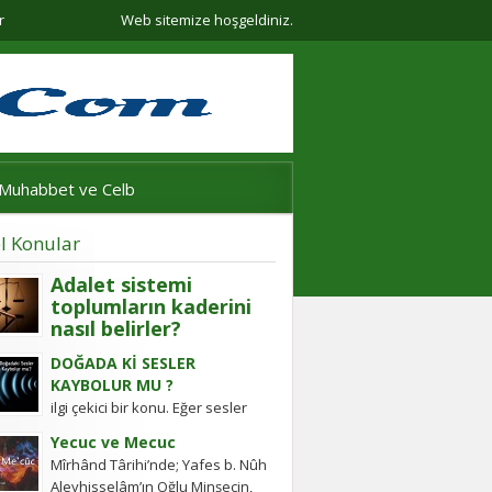
r
Web sitemize hoşgeldiniz.
Muhabbet ve Celb
l Konular
Adalet sistemi
toplumların kaderini
nasıl belirler?
Adalet sistemi güçlü olmayan
DOĞADA Kİ SESLER
ülkelerde halkın değişim gücü
KAYBOLUR MU ?
tarihten bugüne toplumsal
ilgi çekici bir konu. Eğer sesler
hareketleri şekillendirdi. Detayları
kaybolmuyorsa bunlara daha
keşfedin!
Yecuc ve Mecuc
sonra ulaşabilmek mümkün
Mîrhând Târihi’nde; Yafes b. Nûh
müdür? Tübitak’a sormuşlar,
Aleyhisselâm’ın Oğlu Minşecin,