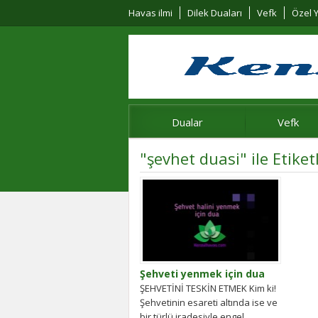
Havas ilmi
Dilek Duaları
Vefk
Özel Y
Dualar
Vefk
"şevhet duasi" ile Etike
Şehveti yenmek için dua
ŞEHVETİNİ TESKİN ETMEK Kim ki!
Şehvetinin esareti altında ise ve
bir türlü iradesiyle engel