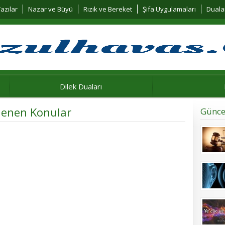
azılar
Nazar ve Büyü
Rızık ve Bereket
Şifa Uygulamaları
Duala
Dilek Duaları
tlenen Konular
Günce