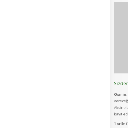
Sizde
Osmin:
vereceğ
Aksine b
kayıt edi
Tarik:
E