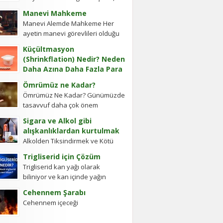
cevap vermiş. Soru: Ses bir...
Ye’cûc ve Me’cûc Adlı İki Oğlu
Manevi Mahkeme
Olup, Yafes’in Evlâdı Âleme
Manevi Alemde Mahkeme Her
Dağıldıkta, Bunlar...
ayetin manevi görevlileri olduğu
gibi Ayetel Kürsi’nin de vardır ve
Küçültmasyon
bu kullar manevi mahkeme
(Shrinkflation) Nedir? Neden
görevlileridir.Ayetel kürsi...
Daha Azına Daha Fazla Para
Ödüyoruz?
Ömrümüz ne Kadar?
En sevdiğiniz çikolatanın biraz
Ömrümüz Ne Kadar? Günümüzde
daha küçük olduğunu, aynı
tasavvuf daha çok önem
büyüklükteki pakette daha az
kazanmıştır. Gerek Gavs-ı Hizânî
bisküvi bulunduğunu veya cips
Sigara ve Alkol gibi
gerekse Seyyid Tâhâ
torbalarının daha fazla hava...
alışkanlıklardan kurtulmak
hazretlerinin döneminde bu
Alkolden Tiksindirmek ve Kötü
kadar değildi....
Huylardan Vazgecirmek Sigara
Trigliserid için Çözüm
Alkolden Tiksindirmek ve Kötü
Trigliserid kan yağı olarak
Huylardan Vazgecirmek icin
biliniyor ve kan içinde yağın
Okumak için belli bir zamanı yok...
olması kanın akışkanlığını
Cehennem Şarabı
bozuyor. Kalbe daha çok yük
Cehennem içeceği
biniyor. Yaşlı ve...