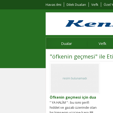
Havas ilmi
Dilek Duaları
Vefk
Özel Y
Dualar
Vefk
"öfkenin geçmesi" ile E
Öfkenin geçmesi için dua
” YA HALİM ” : bu ismi şerifi
hiddet ve gazab üzerinde olan
bir kimsenin yüzüne karşı 88