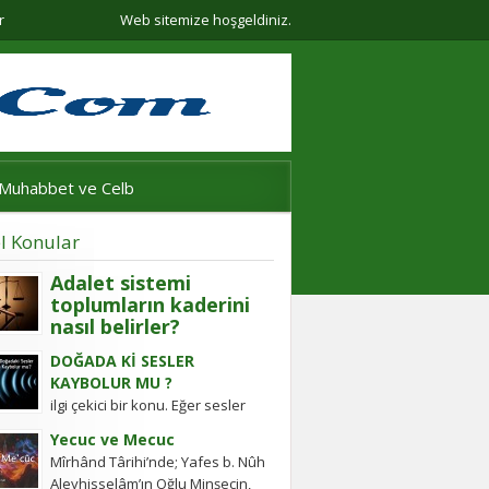
r
Web sitemize hoşgeldiniz.
Muhabbet ve Celb
l Konular
Adalet sistemi
toplumların kaderini
nasıl belirler?
Adalet sistemi güçlü olmayan
DOĞADA Kİ SESLER
ülkelerde halkın değişim gücü
KAYBOLUR MU ?
tarihten bugüne toplumsal
ilgi çekici bir konu. Eğer sesler
hareketleri şekillendirdi. Detayları
kaybolmuyorsa bunlara daha
keşfedin!
Yecuc ve Mecuc
sonra ulaşabilmek mümkün
Mîrhând Târihi’nde; Yafes b. Nûh
müdür? Tübitak’a sormuşlar,
Aleyhisselâm’ın Oğlu Minşecin,