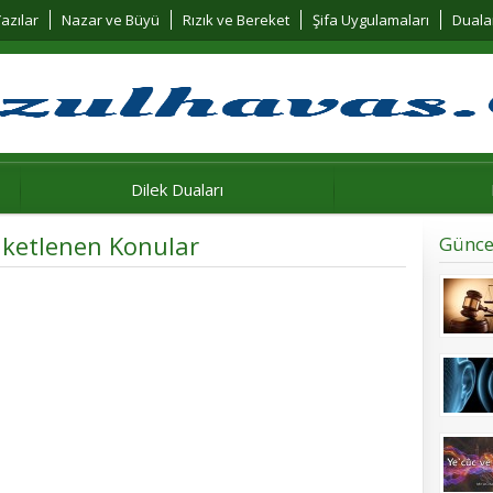
azılar
Nazar ve Büyü
Rızık ve Bereket
Şifa Uygulamaları
Duala
Dilek Duaları
tiketlenen Konular
Günce