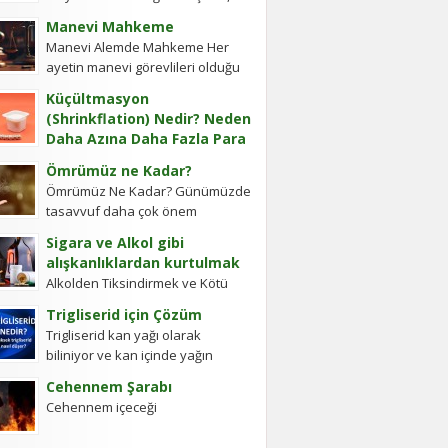
cevap vermiş. Soru: Ses bir...
Ye’cûc ve Me’cûc Adlı İki Oğlu
Manevi Mahkeme
Olup, Yafes’in Evlâdı Âleme
Manevi Alemde Mahkeme Her
Dağıldıkta, Bunlar...
ayetin manevi görevlileri olduğu
gibi Ayetel Kürsi’nin de vardır ve
Küçültmasyon
bu kullar manevi mahkeme
(Shrinkflation) Nedir? Neden
görevlileridir.Ayetel kürsi...
Daha Azına Daha Fazla Para
Ödüyoruz?
Ömrümüz ne Kadar?
En sevdiğiniz çikolatanın biraz
Ömrümüz Ne Kadar? Günümüzde
daha küçük olduğunu, aynı
tasavvuf daha çok önem
büyüklükteki pakette daha az
kazanmıştır. Gerek Gavs-ı Hizânî
bisküvi bulunduğunu veya cips
Sigara ve Alkol gibi
gerekse Seyyid Tâhâ
torbalarının daha fazla hava...
alışkanlıklardan kurtulmak
hazretlerinin döneminde bu
Alkolden Tiksindirmek ve Kötü
kadar değildi....
Huylardan Vazgecirmek Sigara
Trigliserid için Çözüm
Alkolden Tiksindirmek ve Kötü
Trigliserid kan yağı olarak
Huylardan Vazgecirmek icin
biliniyor ve kan içinde yağın
Okumak için belli bir zamanı yok...
olması kanın akışkanlığını
Cehennem Şarabı
bozuyor. Kalbe daha çok yük
Cehennem içeceği
biniyor. Yaşlı ve...