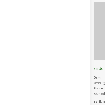
Sizde
Osmin:
vereceğ
Aksine b
kayıt edi
Tarik:
E