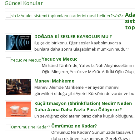
Güncel Konular
Adal
siste
toplu
kader
DOĞADA Kİ SESLER KAYBOLUR MU ?
nasıl
ilgi çekici bir konu. Eğer sesler kaybolmuyorsa
belir
bunlara daha sonra ulaşabilmek mümkün müdür?
Adalet
Tübitak’a sormuşlar, cevap vermiş. Soru: Ses bir...
sistemi
Yecuc ve Mecuc
güçlü
Mîrhând Târihi’nde; Yafes b. Nûh Aleyhisselâm’ın
olmaya
Oğlu Minşecin, Ye’cûc ve Me’cûc Adlı İki Oğlu Olup,
ülkeler
Yafes’in Evlâdı Âleme Dağıldıkta, Bunlar...
Manevi Mahkeme
halkın
Manevi Alemde Mahkeme Her ayetin manevi
değişim
görevlileri olduğu gibi Ayetel Kürsi’nin de vardır ve bu
gücü
kullar manevi mahkeme görevlileridir.Ayetel kürsi...
tarihten
Küçültmasyon (Shrinkflation) Nedir? Neden
bugüne
Daha Azına Daha Fazla Para Ödüyoruz?
toplums
En sevdiğiniz çikolatanın biraz daha küçük olduğunu,
hareket
aynı büyüklükteki pakette daha az bisküvi
Ömrümüz ne Kadar?
şekillen
bulunduğunu veya cips torbalarının daha fazla
Ömrümüz Ne Kadar? Günümüzde tasavvuf
Detayla
hava...
daha çok önem kazanmıştır. Gerek Gavs-ı
keşfedi