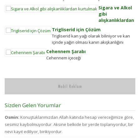
Hizânî gerekse Seyyid Tâhâ hazretlerinin
Sigara ve Alkol
döneminde bu kadar değildi....
gibi
alışkanlıklardan
kurtulmak
Trigliserid için Çözüm
Alkolden
Trigliserid kan yağı olarak biliniyor ve kan
Tiksindirmek ve
içinde yağın olması kanın akışkanlığını
Kötü Huylardan
bozuyor. Kalbe daha çok yük biniyor. Yaşlı
Cehennem Şarabı
Vazgecirmek
ve...
Cehennem içeceği
Sigara Alkolden
Tiksindirmek ve
Kötü Huylardan
Vazgecirmek icin
Okumak için belli
bir zamanı yok...
Sizden Gelen Yorumlar
Osmin:
Konuştuklarımızdan Allah katında hesap vereceğimize göre,
sesimiz kaybolmuyordur. Aksine belkide bir yerde toplanıyordur, bir
nevi kayıt ediliyor, birikiyordur.