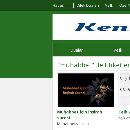
Havas ilmi
Dilek Duaları
Vefk
Özel Y
Dualar
Vefk
"muhabbet" ile Etiketle
Muhabbet için inşirah
Celb 
suresi
aşık e
Muhabbet ve celb