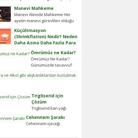
cevap vermiş. Soru: Ses bir...
Ye’cûc ve Me’cûc Adlı İki Oğlu
Manevi Mahkeme
Olup, Yafes’in Evlâdı Âleme
Manevi Alemde Mahkeme Her
Dağıldıkta, Bunlar...
ayetin manevi görevlileri olduğu
gibi Ayetel Kürsi’nin de vardır ve
Küçültmasyon
bu kullar manevi mahkeme
(Shrinkflation) Nedir? Neden
görevlileridir.Ayetel kürsi...
Daha Azına Daha Fazla Para
Ödüyoruz?
Ömrümüz ne Kadar?
En sevdiğiniz çikolatanın biraz
Ömrümüz Ne Kadar?
daha küçük olduğunu, aynı
Günümüzde tasavvuf
büyüklükteki pakette daha az
daha çok önem
bisküvi bulunduğunu veya cips
Sigara
kazanmıştır. Gerek
torbalarının daha fazla hava...
ve
Gavs-ı Hizânî gerekse
Alkol
Seyyid Tâhâ
gibi
Trigliserid için
hazretlerinin döneminde
alışkanlıklardan
Çözüm
bu kadar değildi....
kurtulmak
Trigliserid kan yağı
Alkolden
olarak biliniyor ve kan
Cehennem Şarabı
Tiksindirmek
içinde yağın olması
Cehennem içeceği
ve
kanın akışkanlığını
Kötü
bozuyor. Kalbe daha
Huylardan