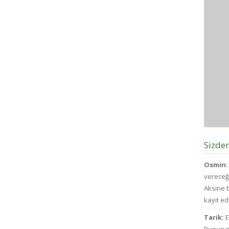
Sizde
Osmin:
vereceğ
Aksine b
kayıt edi
Tarik:
E