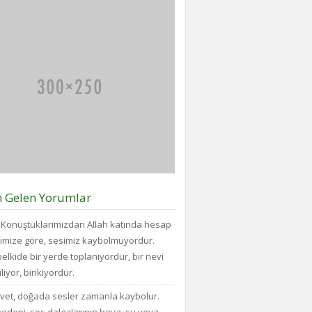
çok yük biniyor. Yaşlı
Vazgecirmek
ve...
Sigara
Alkolden
Tiksindirmek
ve
Kötü
Huylardan
Vazgecirmek
icin
Okumak
için
belli
bir
zamanı
n Gelen Yorumlar
yok...
Konuştuklarımızdan Allah katında hesap
imize göre, sesimiz kaybolmuyordur.
elkide bir yerde toplanıyordur, bir nevi
liyor, birikiyordur.
vet, doğada sesler zamanla kaybolur.