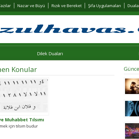
azılar
Nazar ve Büyü
Rızık ve Bereket
Şifa Uygulamaları
Duala
Dilek Duaları
nen Konular
Günce
ve Muhabbet Tılsımı
tmek için tılsım budur