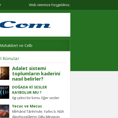
r
Web sitemize hoşgeldiniz.
Muhabbet ve Celb
l Konular
Adalet sistemi
toplumların kaderini
nasıl belirler?
Adalet sistemi güçlü olmayan
DOĞADA Kİ SESLER
ülkelerde halkın değişim gücü
KAYBOLUR MU ?
tarihten bugüne toplumsal
ilgi çekici bir konu. Eğer sesler
hareketleri şekillendirdi. Detayları
kaybolmuyorsa bunlara daha
keşfedin!
Yecuc ve Mecuc
sonra ulaşabilmek mümkün
Mîrhând Târihi’nde; Yafes b. Nûh
müdür? Tübitak’a sormuşlar,
Aleyhisselâm’ın Oğlu Minşecin,