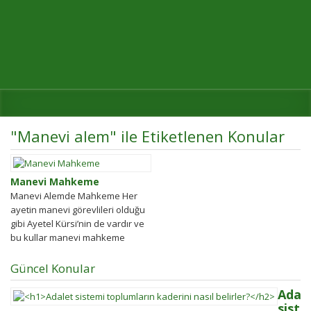
"Manevi alem" ile Etiketlenen Konular
Manevi Mahkeme
Manevi Alemde Mahkeme Her
ayetin manevi görevlileri olduğu
gibi Ayetel Kürsi’nin de vardır ve
bu kullar manevi mahkeme
görevlileridir.Ayetel kürsi...
Güncel Konular
Adal
siste