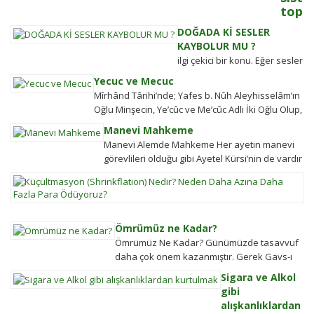
toplu
kader
DOĞADA Kİ SESLER
nasıl
KAYBOLUR MU ?
belir
ilgi çekici bir konu. Eğer sesler
Adalet
kaybolmuyorsa bunlara
Yecuc ve Mecuc
sistemi
daha sonra ulaşabilmek
Mîrhând Târihi’nde; Yafes b. Nûh Aleyhisselâm’ın
güçlü
mümkün müdür? Tübitak’a
Oğlu Minşecin, Ye’cûc ve Me’cûc Adlı İki Oğlu Olup,
olmaya
sormuşlar, cevap vermiş.
Yafes’in Evlâdı Âleme Dağıldıkta, Bunlar...
ülkeler
Manevi Mahkeme
Soru: Ses bir...
halkın
Manevi Alemde Mahkeme Her ayetin manevi
değişim
görevlileri olduğu gibi Ayetel Kürsi’nin de vardır
gücü
ve bu kullar manevi mahkeme
K
tarihten
görevlileridir.Ayetel kürsi...
(S
bugüne
N
toplums
N
hareket
Ömrümüz ne Kadar?
D
şekillen
Ömrümüz Ne Kadar? Günümüzde tasavvuf
A
Detayla
daha çok önem kazanmıştır. Gerek Gavs-ı
D
keşfedi
Hizânî gerekse Seyyid Tâhâ hazretlerinin
Sigara ve Alkol
Fa
döneminde bu kadar değildi....
gibi
P
alışkanlıklardan
Ö