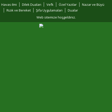
Havas ilmi
Dilek Duaları
Vefk
Özel Yazılar
Nazar ve Büyü
Rızık ve Bereket
Şifa Uygulamaları
Dualar
Web sitemize hoşgeldiniz.