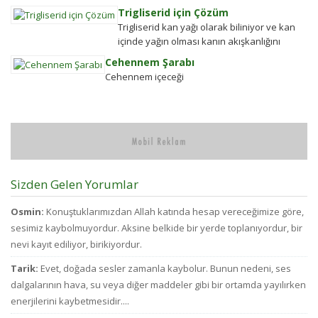
kurtulmak
En
Trigliserid için Çözüm
Alkolden
se
Trigliserid kan yağı olarak biliniyor ve kan
Tiksindirmek ve
çi
içinde yağın olması kanın akışkanlığını
Kötü Huylardan
bi
bozuyor. Kalbe daha çok yük biniyor. Yaşlı
Cehennem Şarabı
Vazgecirmek
d
ve...
Cehennem içeceği
Sigara Alkolden
kü
Tiksindirmek ve
ol
Kötü Huylardan
ay
Vazgecirmek icin
bü
Okumak için belli
pa
bir zamanı yok...
d
az
bi
Sizden Gelen Yorumlar
bu
ve
Osmin:
Konuştuklarımızdan Allah katında hesap vereceğimize göre,
ci
sesimiz kaybolmuyordur. Aksine belkide bir yerde toplanıyordur, bir
to
nevi kayıt ediliyor, birikiyordur.
d
fa
Tarik:
Evet, doğada sesler zamanla kaybolur. Bunun nedeni, ses
ha
dalgalarının hava, su veya diğer maddeler gibi bir ortamda yayılırken
enerjilerini kaybetmesidir....