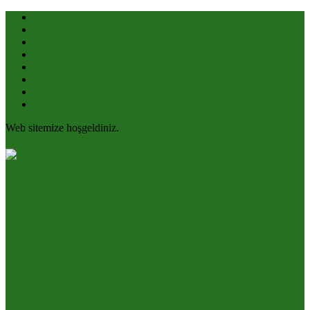
Havas ilmi
Dilek Duaları
Vefk
Özel Yazılar
Nazar ve Büyü
Rızık ve Bereket
Şifa Uygulamaları
Dualar
Web sitemize hoşgeldiniz.