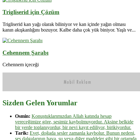
Trigliserid için Çözüm
Trigliserid kan yağı olarak biliniyor ve kan içinde yağın olması
kanın akışkanlığını bozuyor. Kalbe daha çok yük biniyor. Yaşlı ve...
Cehennem Şarabı
Cehennem içeceği
Sizden Gelen Yorumlar
Osmin:
Konuştuklarımızdan Allah katında hesap
vereceğimize göre, sesimiz kaybolmuyordur. Aksine belkide
bir yerde toplanıyordur, bir nevi kayıt ediliyor, birikiyordur.
Tarik:
Evet, doğada sesler zamanla kaybolur. Bunun nedeni,
ses dalgalarının hava, su veya diğer maddeler gibi bir ortamda