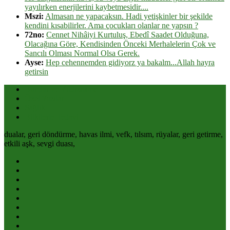
yayılırken enerjilerini kaybetmesidir....
Mszi:
Almasan ne yapacaksın. Hadi yetişkinler bir şekilde
kendini kısabilirler. Ama çocukları olanlar ne yapsın ?
72no:
Cennet Nihâiyi Kurtuluş, Ebedî Saadet Olduğuna,
Olacağına Göre, Kendisinden Önceki Merhalelerin Çok ve
Sancılı Olması Normal Olsa Gerek.
Ayse:
Hep cehennemden gidiyorz ya bakalm...Allah hayra
getirsin
Burçlar ve Yıldızname
Özel Yazılar
Sağlık
Bitkilerle Tedavi
dualar, geri döndürme, havas ilmi, vefk, tılsım, rüyalar, geri getirme,
etkili aşk, sevgi duası,