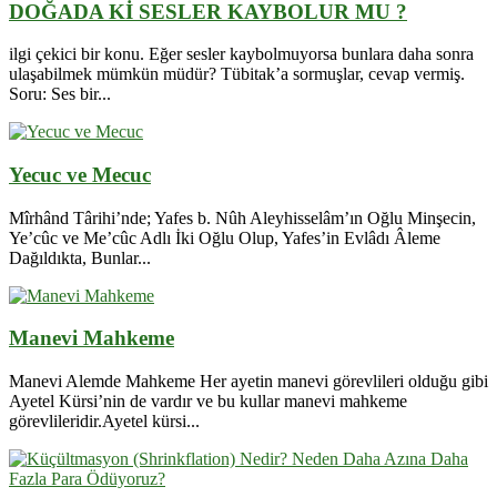
DOĞADA Kİ SESLER KAYBOLUR MU ?
ilgi çekici bir konu. Eğer sesler kaybolmuyorsa bunlara daha sonra
ulaşabilmek mümkün müdür? Tübitak’a sormuşlar, cevap vermiş.
Soru: Ses bir...
Yecuc ve Mecuc
Mîrhând Târihi’nde; Yafes b. Nûh Aleyhisselâm’ın Oğlu Minşecin,
Ye’cûc ve Me’cûc Adlı İki Oğlu Olup, Yafes’in Evlâdı Âleme
Dağıldıkta, Bunlar...
Manevi Mahkeme
Manevi Alemde Mahkeme Her ayetin manevi görevlileri olduğu gibi
Ayetel Kürsi’nin de vardır ve bu kullar manevi mahkeme
görevlileridir.Ayetel kürsi...