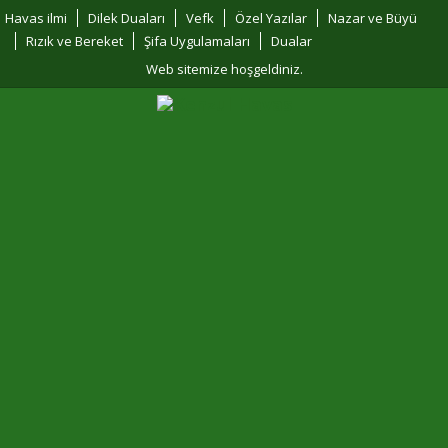
Havas ilmi
Dilek Duaları
Vefk
Özel Yazılar
Nazar ve Büyü
Rızık ve Bereket
Şifa Uygulamaları
Dualar
Web sitemize hoşgeldiniz.