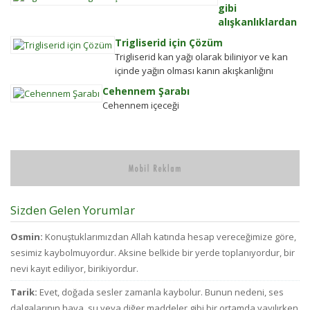
döneminde bu kadar değildi....
gibi
P
alışkanlıklardan
Ö
kurtulmak
En
Trigliserid için Çözüm
Alkolden
se
Trigliserid kan yağı olarak biliniyor ve kan
Tiksindirmek ve
çi
içinde yağın olması kanın akışkanlığını
Kötü Huylardan
bi
bozuyor. Kalbe daha çok yük biniyor. Yaşlı
Cehennem Şarabı
Vazgecirmek
d
ve...
Cehennem içeceği
Sigara Alkolden
kü
Tiksindirmek ve
ol
Kötü Huylardan
ay
Vazgecirmek icin
bü
Okumak için belli
pa
bir zamanı yok...
d
az
bi
Sizden Gelen Yorumlar
bu
ve
Osmin:
Konuştuklarımızdan Allah katında hesap vereceğimize göre,
ci
sesimiz kaybolmuyordur. Aksine belkide bir yerde toplanıyordur, bir
to
nevi kayıt ediliyor, birikiyordur.
d
fa
Tarik:
Evet, doğada sesler zamanla kaybolur. Bunun nedeni, ses
ha
dalgalarının hava, su veya diğer maddeler gibi bir ortamda yayılırken