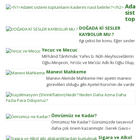
Adal
siste
toplu
kader
DOĞADA Kİ SESLER
nasıl
KAYBOLUR MU ?
belir
ilgi çekici bir konu. Eğer sesler
Adalet
kaybolmuyorsa bunlara
Yecuc ve Mecuc
sistemi
daha sonra ulaşabilmek
Mîrhând Târihi’nde; Yafes b. Nûh Aleyhisselâm’ın
güçlü
mümkün müdür? Tübitak’a
Oğlu Minşecin, Ye’cûc ve Me’cûc Adlı İki Oğlu Olup,
olmaya
sormuşlar, cevap vermiş.
Yafes’in Evlâdı Âleme Dağıldıkta, Bunlar...
ülkeler
Manevi Mahkeme
Soru: Ses bir...
halkın
Manevi Alemde Mahkeme Her ayetin manevi
değişim
görevlileri olduğu gibi Ayetel Kürsi’nin de vardır
gücü
ve bu kullar manevi mahkeme
K
tarihten
görevlileridir.Ayetel kürsi...
(S
bugüne
N
toplums
N
hareket
Ömrümüz ne Kadar?
D
şekillen
Ömrümüz Ne Kadar? Günümüzde tasavvuf
A
Detayla
daha çok önem kazanmıştır. Gerek Gavs-ı
D
keşfedi
Hizânî gerekse Seyyid Tâhâ hazretlerinin
Sigara ve Alkol
Fa