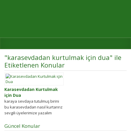
"karasevdadan kurtulmak için dua" ile
Etiketlenen Konular
Karasevdadan Kurtulmak
için Dua
karaya sevdaya tutulmuş birini
bu karasevdadan nasıl kurtarırız
sevgili üyelerimize yazalım
Karasevdaya tutulmuş, aşık
olmuş bir kadın veya erkeği
Güncel Konular
karşınıza...