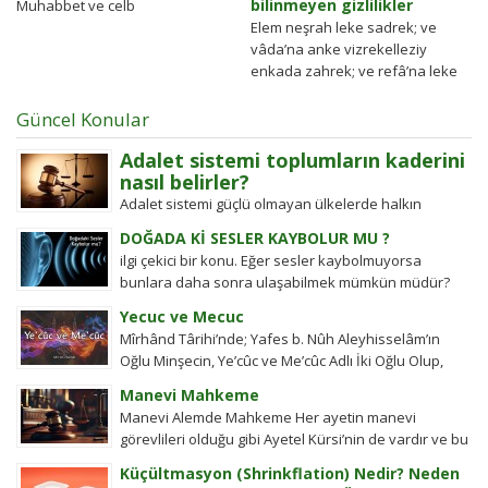
bilinmeyen gizlilikler
Muhabbet ve celb
Elem neşrah leke sadrek; ve
vâda’na anke vizrekelleziy
enkada zahrek; ve refâ’na leke
zikrek. Feinne meâl usri yüsren
inne meâl...
Güncel Konular
Adalet sistemi toplumların kaderini
nasıl belirler?
Adalet sistemi güçlü olmayan ülkelerde halkın
değişim gücü tarihten bugüne toplumsal hareketleri
DOĞADA Kİ SESLER KAYBOLUR MU ?
şekillendirdi. Detayları keşfedin!
ilgi çekici bir konu. Eğer sesler kaybolmuyorsa
bunlara daha sonra ulaşabilmek mümkün müdür?
Tübitak’a sormuşlar, cevap vermiş. Soru: Ses bir...
Yecuc ve Mecuc
Mîrhând Târihi’nde; Yafes b. Nûh Aleyhisselâm’ın
Oğlu Minşecin, Ye’cûc ve Me’cûc Adlı İki Oğlu Olup,
Yafes’in Evlâdı Âleme Dağıldıkta, Bunlar...
Manevi Mahkeme
Manevi Alemde Mahkeme Her ayetin manevi
görevlileri olduğu gibi Ayetel Kürsi’nin de vardır ve bu
kullar manevi mahkeme görevlileridir.Ayetel kürsi...
Küçültmasyon (Shrinkflation) Nedir? Neden