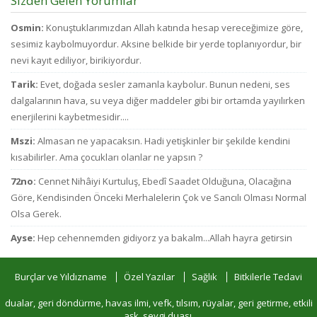
Sizden Gelen Yorumlar
Osmin:
Konuştuklarımızdan Allah katında hesap vereceğimize göre,
sesimiz kaybolmuyordur. Aksine belkide bir yerde toplanıyordur, bir
nevi kayıt ediliyor, birikiyordur.
Tarik:
Evet, doğada sesler zamanla kaybolur. Bunun nedeni, ses
dalgalarının hava, su veya diğer maddeler gibi bir ortamda yayılırken
enerjilerini kaybetmesidir....
Mszi:
Almasan ne yapacaksın. Hadi yetişkinler bir şekilde kendini
kısabilirler. Ama çocukları olanlar ne yapsın ?
72no:
Cennet Nihâiyi Kurtuluş, Ebedî Saadet Olduğuna, Olacağına
Göre, Kendisinden Önceki Merhalelerin Çok ve Sancılı Olması Normal
Olsa Gerek.
Ayse:
Hep cehennemden gidiyorz ya bakalm...Allah hayra getirsin
Burçlar ve Yıldızname
Özel Yazılar
Sağlık
Bitkilerle Tedavi
dualar, geri döndürme, havas ilmi, vefk, tılsım, rüyalar, geri getirme, etkili
aşk, sevgi duası,