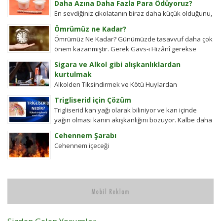
Daha Azına Daha Fazla Para Ödüyoruz?
En sevdiğiniz çikolatanın biraz daha küçük olduğunu,
aynı büyüklükteki pakette daha az bisküvi
Ömrümüz ne Kadar?
bulunduğunu veya cips torbalarının daha fazla
Ömrümüz Ne Kadar? Günümüzde tasavvuf daha çok
hava...
önem kazanmıştır. Gerek Gavs-ı Hizânî gerekse
Seyyid Tâhâ hazretlerinin döneminde bu kadar
Sigara ve Alkol gibi alışkanlıklardan
değildi....
kurtulmak
Alkolden Tiksindirmek ve Kötü Huylardan
Vazgecirmek Sigara Alkolden Tiksindirmek ve Kötü
Trigliserid için Çözüm
Huylardan Vazgecirmek icin Okumak için belli bir
Trigliserid kan yağı olarak biliniyor ve kan içinde
zamanı yok...
yağın olması kanın akışkanlığını bozuyor. Kalbe daha
çok yük biniyor. Yaşlı ve...
Cehennem Şarabı
Cehennem içeceği