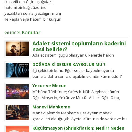
Lezzetli cima’ için aşağıdaki
hatemi bir kağıt üzerine
yazdıktan sonra, yazdığını mum
ile kapla veya hatemi bir kurşun
levha üzerine...
Güncel Konular
Adalet sistemi toplumların kaderini
nasıl belirler?
Adalet sistemi güçlü olmayan ülkelerde halkın
değişim gücü tarihten bugüne toplumsal hareketleri
DOĞADA Kİ SESLER KAYBOLUR MU ?
şekillendirdi. Detayları keşfedin!
ilgi çekici bir konu. Eğer sesler kaybolmuyorsa
bunlara daha sonra ulaşabilmek mümkün müdür?
Tübitak’a sormuşlar, cevap vermiş. Soru: Ses bir...
Yecuc ve Mecuc
Mîrhând Târihi’nde; Yafes b. Nûh Aleyhisselâm’ın
Oğlu Minşecin, Ye’cûc ve Me’cûc Adlı İki Oğlu Olup,
Yafes’in Evlâdı Âleme Dağıldıkta, Bunlar...
Manevi Mahkeme
Manevi Alemde Mahkeme Her ayetin manevi
görevlileri olduğu gibi Ayetel Kürsi’nin de vardır ve bu
kullar manevi mahkeme görevlileridir.Ayetel kürsi...
Küçültmasyon (Shrinkflation) Nedir? Neden