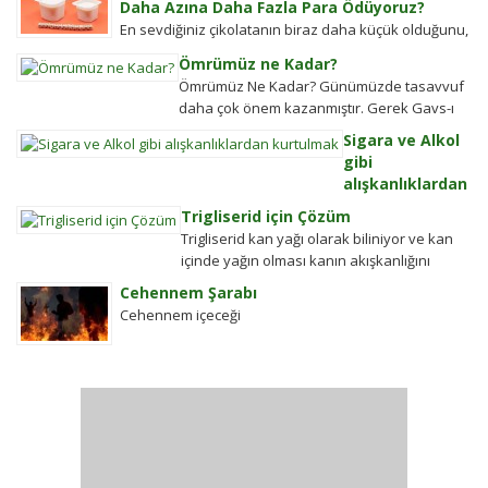
Daha Azına Daha Fazla Para Ödüyoruz?
En sevdiğiniz çikolatanın biraz daha küçük olduğunu,
aynı büyüklükteki pakette daha az bisküvi
Ömrümüz ne Kadar?
bulunduğunu veya cips torbalarının daha fazla
Ömrümüz Ne Kadar? Günümüzde tasavvuf
hava...
daha çok önem kazanmıştır. Gerek Gavs-ı
Hizânî gerekse Seyyid Tâhâ hazretlerinin
Sigara ve Alkol
döneminde bu kadar değildi....
gibi
alışkanlıklardan
kurtulmak
Trigliserid için Çözüm
Alkolden
Trigliserid kan yağı olarak biliniyor ve kan
Tiksindirmek ve
içinde yağın olması kanın akışkanlığını
Kötü Huylardan
bozuyor. Kalbe daha çok yük biniyor. Yaşlı
Cehennem Şarabı
Vazgecirmek
ve...
Cehennem içeceği
Sigara Alkolden
Tiksindirmek ve
Kötü Huylardan
Vazgecirmek icin
Okumak için belli
bir zamanı yok...