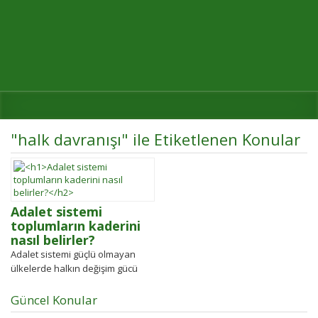
"halk davranışı" ile Etiketlenen Konular
Adalet sistemi
toplumların kaderini
nasıl belirler?
Adalet sistemi güçlü olmayan
ülkelerde halkın değişim gücü
tarihten bugüne toplumsal
hareketleri şekillendirdi.
Güncel Konular
Detayları keşfedin!