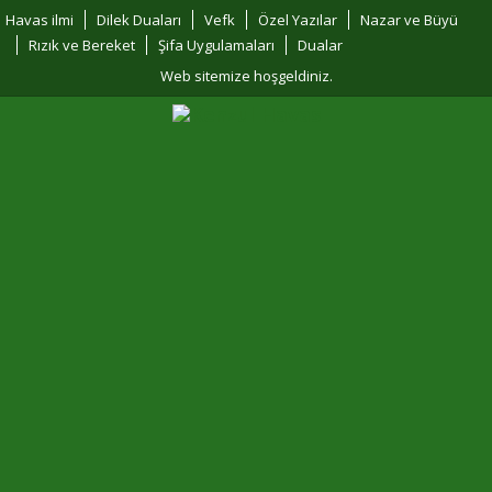
Havas ilmi
Dilek Duaları
Vefk
Özel Yazılar
Nazar ve Büyü
Rızık ve Bereket
Şifa Uygulamaları
Dualar
Web sitemize hoşgeldiniz.