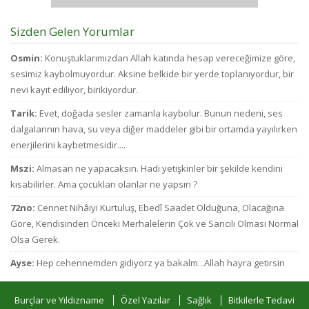
Sizden Gelen Yorumlar
Osmin:
Konuştuklarımızdan Allah katında hesap vereceğimize göre,
sesimiz kaybolmuyordur. Aksine belkide bir yerde toplanıyordur, bir
nevi kayıt ediliyor, birikiyordur.
Tarik:
Evet, doğada sesler zamanla kaybolur. Bunun nedeni, ses
dalgalarının hava, su veya diğer maddeler gibi bir ortamda yayılırken
enerjilerini kaybetmesidir....
Mszi:
Almasan ne yapacaksın. Hadi yetişkinler bir şekilde kendini
kısabilirler. Ama çocukları olanlar ne yapsın ?
72no:
Cennet Nihâiyi Kurtuluş, Ebedî Saadet Olduğuna, Olacağına
Göre, Kendisinden Önceki Merhalelerin Çok ve Sancılı Olması Normal
Olsa Gerek.
Ayse:
Hep cehennemden gidiyorz ya bakalm...Allah hayra getirsin
Burçlar ve Yıldızname
Özel Yazılar
Sağlık
Bitkilerle Tedavi