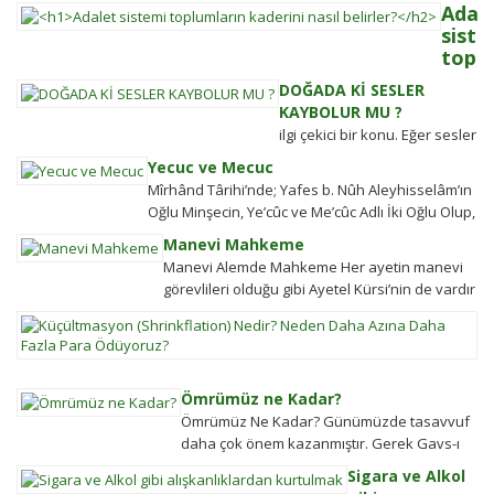
Adal
siste
toplu
kader
DOĞADA Kİ SESLER
nasıl
KAYBOLUR MU ?
belir
ilgi çekici bir konu. Eğer sesler
Adalet
kaybolmuyorsa bunlara
Yecuc ve Mecuc
sistemi
daha sonra ulaşabilmek
Mîrhând Târihi’nde; Yafes b. Nûh Aleyhisselâm’ın
güçlü
mümkün müdür? Tübitak’a
Oğlu Minşecin, Ye’cûc ve Me’cûc Adlı İki Oğlu Olup,
olmaya
sormuşlar, cevap vermiş.
Yafes’in Evlâdı Âleme Dağıldıkta, Bunlar...
ülkeler
Manevi Mahkeme
Soru: Ses bir...
halkın
Manevi Alemde Mahkeme Her ayetin manevi
değişim
görevlileri olduğu gibi Ayetel Kürsi’nin de vardır
gücü
ve bu kullar manevi mahkeme
K
tarihten
görevlileridir.Ayetel kürsi...
(S
bugüne
N
toplums
N
hareket
Ömrümüz ne Kadar?
D
şekillen
Ömrümüz Ne Kadar? Günümüzde tasavvuf
A
Detayla
daha çok önem kazanmıştır. Gerek Gavs-ı
D
keşfedi
Hizânî gerekse Seyyid Tâhâ hazretlerinin
Sigara ve Alkol
Fa
döneminde bu kadar değildi....