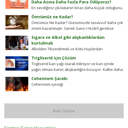
Daha Azına Daha Fazla Para Ödüyoruz?
En sevdiğiniz çikolatanın biraz daha küçük olduğunu,
aynı büyüklükteki pakette daha az bisküvi
Ömrümüz ne Kadar?
bulunduğunu veya cips torbalarının daha fazla
Ömrümüz Ne Kadar? Günümüzde tasavvuf daha çok
hava...
önem kazanmıştır. Gerek Gavs-ı Hizânî gerekse
Seyyid Tâhâ hazretlerinin döneminde bu kadar
Sigara ve Alkol gibi alışkanlıklardan
değildi....
kurtulmak
Alkolden Tiksindirmek ve Kötü Huylardan
Vazgecirmek Sigara Alkolden Tiksindirmek ve Kötü
Trigliserid için Çözüm
Huylardan Vazgecirmek icin Okumak için belli bir
Trigliserid kan yağı olarak biliniyor ve kan içinde
zamanı yok...
yağın olması kanın akışkanlığını bozuyor. Kalbe daha
çok yük biniyor. Yaşlı ve...
Cehennem Şarabı
Cehennem içeceği