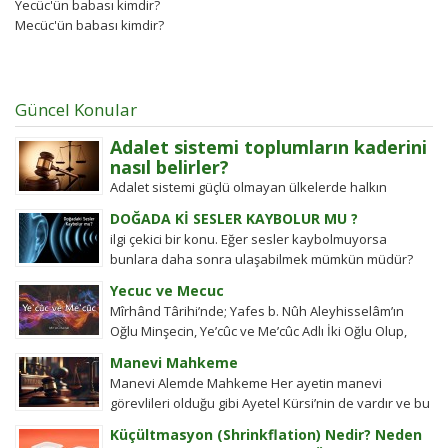
Yecüc'ün babası kimdir?
Mecüc'ün babası kimdir?
Güncel Konular
Adalet sistemi toplumların kaderini
nasıl belirler?
Adalet sistemi güçlü olmayan ülkelerde halkın
değişim gücü tarihten bugüne toplumsal hareketleri
DOĞADA Kİ SESLER KAYBOLUR MU ?
şekillendirdi. Detayları keşfedin!
ilgi çekici bir konu. Eğer sesler kaybolmuyorsa
bunlara daha sonra ulaşabilmek mümkün müdür?
Tübitak’a sormuşlar, cevap vermiş. Soru: Ses bir...
Yecuc ve Mecuc
Mîrhând Târihi’nde; Yafes b. Nûh Aleyhisselâm’ın
Oğlu Minşecin, Ye’cûc ve Me’cûc Adlı İki Oğlu Olup,
Yafes’in Evlâdı Âleme Dağıldıkta, Bunlar...
Manevi Mahkeme
Manevi Alemde Mahkeme Her ayetin manevi
görevlileri olduğu gibi Ayetel Kürsi’nin de vardır ve bu
kullar manevi mahkeme görevlileridir.Ayetel kürsi...
Küçültmasyon (Shrinkflation) Nedir? Neden