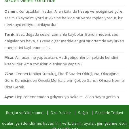
Sizden Gelen Yorumlar
Osmin:
Konuştuklarımızdan Allah katında hesap vereceğimize göre,
sesimiz kaybolmuyordur. Aksine belkide bir yerde toplanıyordur, bir
nevi kayıt ediliyor, birikiyordur.
Tarik:
Evet, doğada sesler zamanla kaybolur. Bunun nedeni, ses
dalgalarının hava, su veya diğer maddeler gibi bir ortamda yayılırken
enerjilerini kaybetmesidir....
Mszi:
Almasan ne yapacaksın. Hadi yetişkinler bir şekilde kendini
kısabilirler. Ama çocukları olanlar ne yapsın ?
72no:
Cennet Nihâiyi Kurtuluş, Ebedî Saadet Olduğuna, Olacağına
Göre, Kendisinden Önceki Merhalelerin Çok ve Sancılı Olması Normal
Olsa Gerek.
Ayse:
Hep cehennemden gidiyorz ya bakalm...Allah hayra getirsin
Burçlar ve Yıldızname
Özel Yazılar
Sağlık
Bitkilerle Tedavi
dualar, geri döndürme, havas ilmi, vefk, tılsım, rüyalar, geri getirme, etkili
aşk, sevgi duası,