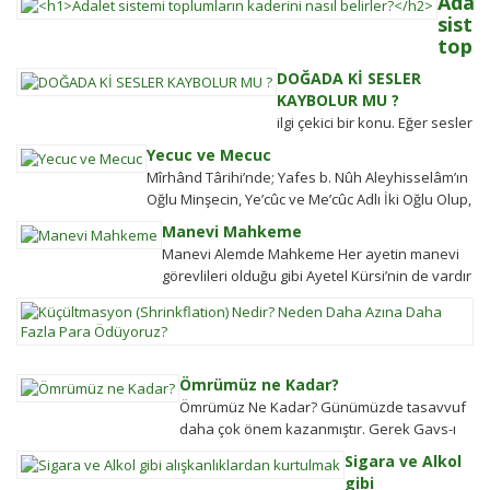
Adal
siste
toplu
kader
DOĞADA Kİ SESLER
nasıl
KAYBOLUR MU ?
belir
ilgi çekici bir konu. Eğer sesler
Adalet
kaybolmuyorsa bunlara
Yecuc ve Mecuc
sistemi
daha sonra ulaşabilmek
Mîrhând Târihi’nde; Yafes b. Nûh Aleyhisselâm’ın
güçlü
mümkün müdür? Tübitak’a
Oğlu Minşecin, Ye’cûc ve Me’cûc Adlı İki Oğlu Olup,
olmaya
sormuşlar, cevap vermiş.
Yafes’in Evlâdı Âleme Dağıldıkta, Bunlar...
ülkeler
Manevi Mahkeme
Soru: Ses bir...
halkın
Manevi Alemde Mahkeme Her ayetin manevi
değişim
görevlileri olduğu gibi Ayetel Kürsi’nin de vardır
gücü
ve bu kullar manevi mahkeme
K
tarihten
görevlileridir.Ayetel kürsi...
(S
bugüne
N
toplums
N
hareket
Ömrümüz ne Kadar?
D
şekillen
Ömrümüz Ne Kadar? Günümüzde tasavvuf
A
Detayla
daha çok önem kazanmıştır. Gerek Gavs-ı
D
keşfedi
Hizânî gerekse Seyyid Tâhâ hazretlerinin
Sigara ve Alkol
Fa
döneminde bu kadar değildi....
gibi
P