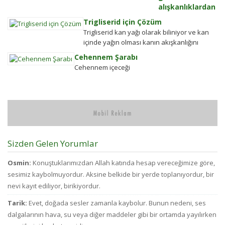
alışkanlıklardan
Ö
kurtulmak
En
Trigliserid için Çözüm
Alkolden
se
Trigliserid kan yağı olarak biliniyor ve kan
Tiksindirmek ve
çi
içinde yağın olması kanın akışkanlığını
Kötü Huylardan
bi
bozuyor. Kalbe daha çok yük biniyor. Yaşlı
Cehennem Şarabı
Vazgecirmek
d
ve...
Cehennem içeceği
Sigara Alkolden
kü
Tiksindirmek ve
ol
Kötü Huylardan
ay
Vazgecirmek icin
bü
Okumak için belli
pa
bir zamanı yok...
d
az
bi
Sizden Gelen Yorumlar
bu
ve
Osmin:
Konuştuklarımızdan Allah katında hesap vereceğimize göre,
ci
sesimiz kaybolmuyordur. Aksine belkide bir yerde toplanıyordur, bir
to
nevi kayıt ediliyor, birikiyordur.
d
fa
Tarik:
Evet, doğada sesler zamanla kaybolur. Bunun nedeni, ses
ha
dalgalarının hava, su veya diğer maddeler gibi bir ortamda yayılırken