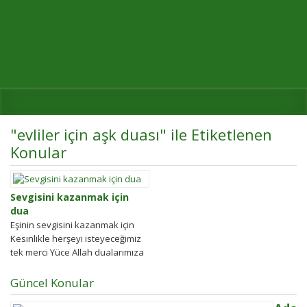
"evliler için aşk duası" ile Etiketlenen
Konular
Sevgisini kazanmak için
dua
Eşinin sevgisini kazanmak için
Kesinlikle herşeyi isteyeceğimiz
tek merci Yüce Allah dualarımıza
salih bir kul olmamıza göre yanıt
verir. Özellikle...
Güncel Konular