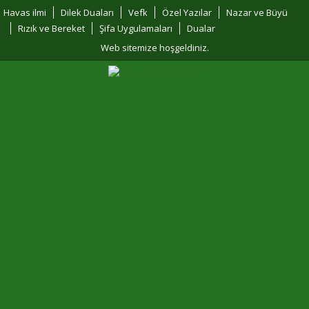
Havas ilmi
Dilek Duaları
Vefk
Özel Yazılar
Nazar ve Büyü
Rızık ve Bereket
Şifa Uygulamaları
Dualar
Web sitemize hoşgeldiniz.