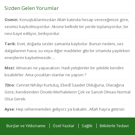
Sizden Gelen Yorumlar
Osmin:
Konuştuklarımızdan Allah katında hesap vereceğimize göre,
sesimiz kaybolmuyordur. Aksine belkide bir yerde toplanıyordur, bir
nevi kayıt ediliyor, birikiyordur.
Tarik:
Evet, doğada sesler zamanla kaybolur. Bunun nedeni, ses
dalgalarının hava, su veya diğer maddeler gibi bir ortamda yayılırken
enerjilerini kaybetmesidir....
Mszi:
Almasan ne yapacaksın. Hadi yetişkinler bir şekilde kendini
kısabilirler. Ama çocukları olanlar ne yapsın ?
72no:
Cennet Nihâiyi Kurtuluş, Ebedî Saadet Olduğuna, Olacağına
Göre, Kendisinden Önceki Merhalelerin Çok ve Sancılı Olması Normal
Olsa Gerek.
Ayse:
Hep cehennemden gidiyorz ya bakalm...Allah hayra getirsin
Burçlar ve Yıldızname
Özel Yazılar
Sağlık
Bitkilerle Tedavi