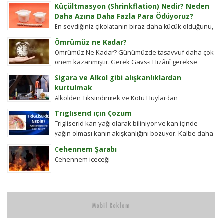
kullar manevi mahkeme görevlileridir.Ayetel kürsi...
Küçültmasyon (Shrinkflation) Nedir? Neden
Daha Azına Daha Fazla Para Ödüyoruz?
En sevdiğiniz çikolatanın biraz daha küçük olduğunu,
aynı büyüklükteki pakette daha az bisküvi
Ömrümüz ne Kadar?
bulunduğunu veya cips torbalarının daha fazla
Ömrümüz Ne Kadar? Günümüzde tasavvuf daha çok
hava...
önem kazanmıştır. Gerek Gavs-ı Hizânî gerekse
Seyyid Tâhâ hazretlerinin döneminde bu kadar
Sigara ve Alkol gibi alışkanlıklardan
değildi....
kurtulmak
Alkolden Tiksindirmek ve Kötü Huylardan
Vazgecirmek Sigara Alkolden Tiksindirmek ve Kötü
Trigliserid için Çözüm
Huylardan Vazgecirmek icin Okumak için belli bir
Trigliserid kan yağı olarak biliniyor ve kan içinde
zamanı yok...
yağın olması kanın akışkanlığını bozuyor. Kalbe daha
çok yük biniyor. Yaşlı ve...
Cehennem Şarabı
Cehennem içeceği