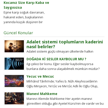
Kocanız Size Karşı Kaba ve
Saygısızsa
Eşine karşı soğuk davranan,
hakaret eden, başkalarının
yanında küçük düşüren bir
kocaya karşı, kadın, Arabi ayın ilk
Cuma günü sâlâ vaktinde...
Güncel Konular
Adalet sistemi toplumların kaderini
nasıl belirler?
Adalet sistemi güçlü olmayan ülkelerde halkın
değişim gücü tarihten bugüne toplumsal hareketleri
DOĞADA Kİ SESLER KAYBOLUR MU ?
şekillendirdi. Detayları keşfedin!
ilgi çekici bir konu. Eğer sesler kaybolmuyorsa
bunlara daha sonra ulaşabilmek mümkün müdür?
Tübitak’a sormuşlar, cevap vermiş. Soru: Ses bir...
Yecuc ve Mecuc
Mîrhând Târihi’nde; Yafes b. Nûh Aleyhisselâm’ın
Oğlu Minşecin, Ye’cûc ve Me’cûc Adlı İki Oğlu Olup,
Yafes’in Evlâdı Âleme Dağıldıkta, Bunlar...
Manevi Mahkeme
Manevi Alemde Mahkeme Her ayetin manevi
görevlileri olduğu gibi Ayetel Kürsi’nin de vardır ve bu