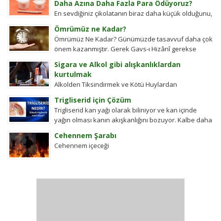
Daha Azına Daha Fazla Para Ödüyoruz?
En sevdiğiniz çikolatanın biraz daha küçük olduğunu,
aynı büyüklükteki pakette daha az bisküvi
Ömrümüz ne Kadar?
bulunduğunu veya cips torbalarının daha fazla
Ömrümüz Ne Kadar? Günümüzde tasavvuf daha çok
hava...
önem kazanmıştır. Gerek Gavs-ı Hizânî gerekse
Seyyid Tâhâ hazretlerinin döneminde bu kadar
Sigara ve Alkol gibi alışkanlıklardan
değildi....
kurtulmak
Alkolden Tiksindirmek ve Kötü Huylardan
Vazgecirmek Sigara Alkolden Tiksindirmek ve Kötü
Trigliserid için Çözüm
Huylardan Vazgecirmek icin Okumak için belli bir
Trigliserid kan yağı olarak biliniyor ve kan içinde
zamanı yok...
yağın olması kanın akışkanlığını bozuyor. Kalbe daha
çok yük biniyor. Yaşlı ve...
Cehennem Şarabı
Cehennem içeceği