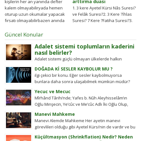
arttırma duası
kişilerin her an yanında defter
kalem olmayabiliryada hemen
1. 3 kere Ayetel Kürsi Nâs Suresi?
oturup uzun okumalar yapacak
ve Felâk Suresi?2. 3 Kere ?İhlas
fırsatı olmayabilirbazen anında
Suresi? 7 Kere ?Fatiha Suresi?3.
olaylara müdahale etmek
100 Kere...
gerekebilir bu...
Güncel Konular
Adalet sistemi toplumların kaderini
nasıl belirler?
Adalet sistemi güçlü olmayan ülkelerde halkın
değişim gücü tarihten bugüne toplumsal hareketleri
DOĞADA Kİ SESLER KAYBOLUR MU ?
şekillendirdi. Detayları keşfedin!
ilgi çekici bir konu. Eğer sesler kaybolmuyorsa
bunlara daha sonra ulaşabilmek mümkün müdür?
Tübitak’a sormuşlar, cevap vermiş. Soru: Ses bir...
Yecuc ve Mecuc
Mîrhând Târihi’nde; Yafes b. Nûh Aleyhisselâm’ın
Oğlu Minşecin, Ye’cûc ve Me’cûc Adlı İki Oğlu Olup,
Yafes’in Evlâdı Âleme Dağıldıkta, Bunlar...
Manevi Mahkeme
Manevi Alemde Mahkeme Her ayetin manevi
görevlileri olduğu gibi Ayetel Kürsi’nin de vardır ve bu
kullar manevi mahkeme görevlileridir.Ayetel kürsi...
Küçültmasyon (Shrinkflation) Nedir? Neden