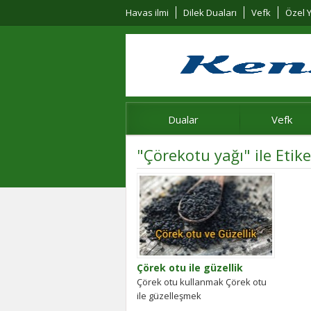
Havas ilmi
Dilek Duaları
Vefk
Özel Y
Dualar
Vefk
"Çörekotu yağı" ile Etik
Çörek otu ile güzellik
Çörek otu kullanmak Çörek otu
ile güzelleşmek