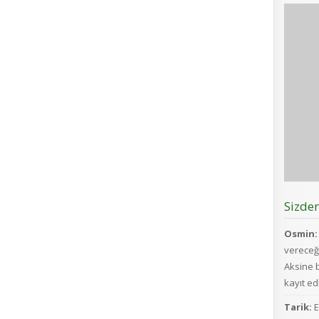
Sizde
Osmin:
vereceğ
Aksine b
kayıt edi
Tarik:
E