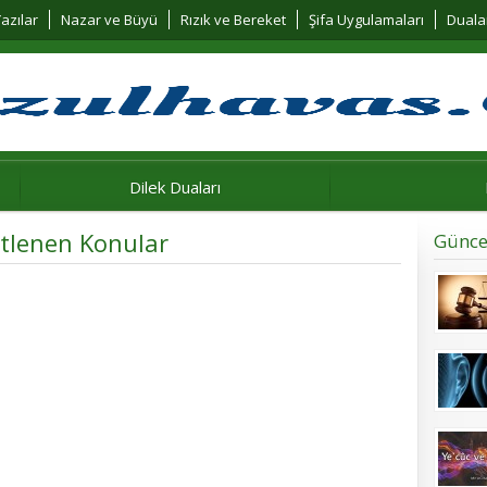
azılar
Nazar ve Büyü
Rızık ve Bereket
Şifa Uygulamaları
Duala
Dilek Duaları
etlenen Konular
Günce