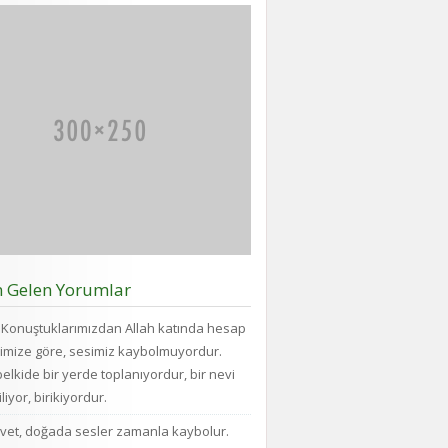
çok yük biniyor. Yaşlı
ve...
n Gelen Yorumlar
Konuştuklarımızdan Allah katında hesap
imize göre, sesimiz kaybolmuyordur.
elkide bir yerde toplanıyordur, bir nevi
liyor, birikiyordur.
vet, doğada sesler zamanla kaybolur.