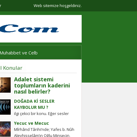
r
Web sitemize hoşgeldiniz.
Muhabbet ve Celb
l Konular
Adalet sistemi
toplumların kaderini
nasıl belirler?
Adalet sistemi güçlü olmayan
DOĞADA Kİ SESLER
ülkelerde halkın değişim gücü
KAYBOLUR MU ?
tarihten bugüne toplumsal
ilgi çekici bir konu. Eğer sesler
hareketleri şekillendirdi. Detayları
kaybolmuyorsa bunlara daha
keşfedin!
Yecuc ve Mecuc
sonra ulaşabilmek mümkün
Mîrhând Târihi’nde; Yafes b. Nûh
müdür? Tübitak’a sormuşlar,
Aleyhisselâm’ın Oğlu Minşecin,