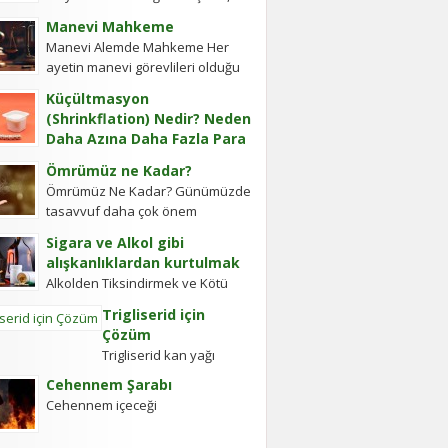
cevap vermiş. Soru: Ses bir...
Ye’cûc ve Me’cûc Adlı İki Oğlu
Manevi Mahkeme
Olup, Yafes’in Evlâdı Âleme
Manevi Alemde Mahkeme Her
Dağıldıkta, Bunlar...
ayetin manevi görevlileri olduğu
gibi Ayetel Kürsi’nin de vardır ve
Küçültmasyon
bu kullar manevi mahkeme
(Shrinkflation) Nedir? Neden
görevlileridir.Ayetel kürsi...
Daha Azına Daha Fazla Para
Ödüyoruz?
Ömrümüz ne Kadar?
En sevdiğiniz çikolatanın biraz
Ömrümüz Ne Kadar? Günümüzde
daha küçük olduğunu, aynı
tasavvuf daha çok önem
büyüklükteki pakette daha az
kazanmıştır. Gerek Gavs-ı Hizânî
bisküvi bulunduğunu veya cips
Sigara ve Alkol gibi
gerekse Seyyid Tâhâ
torbalarının daha fazla hava...
alışkanlıklardan kurtulmak
hazretlerinin döneminde bu
Alkolden Tiksindirmek ve Kötü
kadar değildi....
Huylardan Vazgecirmek Sigara
Trigliserid için
Alkolden Tiksindirmek ve Kötü
Çözüm
Huylardan Vazgecirmek icin
Trigliserid kan yağı
Okumak için belli bir zamanı yok...
olarak biliniyor ve kan
Cehennem Şarabı
içinde yağın olması
Cehennem içeceği
kanın akışkanlığını
bozuyor. Kalbe daha