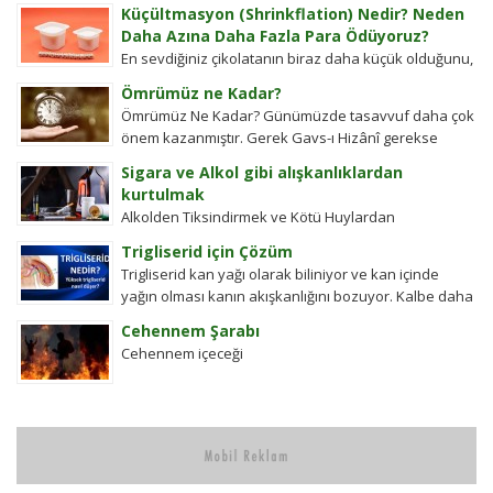
kullar manevi mahkeme görevlileridir.Ayetel kürsi...
Küçültmasyon (Shrinkflation) Nedir? Neden
Daha Azına Daha Fazla Para Ödüyoruz?
En sevdiğiniz çikolatanın biraz daha küçük olduğunu,
aynı büyüklükteki pakette daha az bisküvi
Ömrümüz ne Kadar?
bulunduğunu veya cips torbalarının daha fazla
Ömrümüz Ne Kadar? Günümüzde tasavvuf daha çok
hava...
önem kazanmıştır. Gerek Gavs-ı Hizânî gerekse
Seyyid Tâhâ hazretlerinin döneminde bu kadar
Sigara ve Alkol gibi alışkanlıklardan
değildi....
kurtulmak
Alkolden Tiksindirmek ve Kötü Huylardan
Vazgecirmek Sigara Alkolden Tiksindirmek ve Kötü
Trigliserid için Çözüm
Huylardan Vazgecirmek icin Okumak için belli bir
Trigliserid kan yağı olarak biliniyor ve kan içinde
zamanı yok...
yağın olması kanın akışkanlığını bozuyor. Kalbe daha
çok yük biniyor. Yaşlı ve...
Cehennem Şarabı
Cehennem içeceği