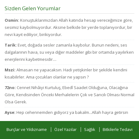
Sizden Gelen Yorumlar
Osmin:
Konuştuklarımızdan Allah katında hesap vereceğimize göre,
sesimiz kaybolmuyordur. Aksine belkide bir yerde toplanıyordur, bir
nevi kayıt ediliyor, birikiyordur.
Tarik:
Evet, doğada sesler zamanla kaybolur. Bunun nedeni, ses
dalgalarının hava, su veya diğer maddeler gibi bir ortamda yayılırken
enerjilerini kaybetmesidir....
Mszi:
Almasan ne yapacaksın. Hadi yetişkinler bir şekilde kendini
kısabilirler. Ama çocukları olanlar ne yapsın ?
72no:
Cennet Nihâiyi Kurtuluş, Ebedî Saadet Olduğuna, Olacağına
Göre, Kendisinden Önceki Merhalelerin Çok ve Sancılı Olması Normal
Olsa Gerek.
Ayse:
Hep cehennemden gidiyorz ya bakalm...Allah hayra getirsin
Burçlar ve Yıldızname
Özel Yazılar
Sağlık
Bitkilerle Tedavi