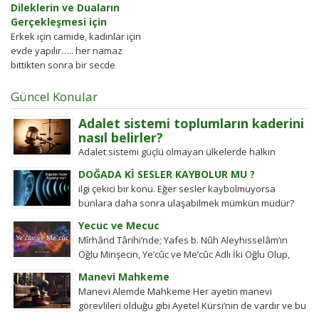
Dileklerin ve Duaların
Gerçekleşmesi için
Erkek için camide, kadınlar için
evde yapılır….. her namaz
bittikten sonra bir secde
yapacaksiniz….secdede bir defa
sure-i fatiha
Güncel Konular
okuyacaksiniz…..“iyyake
Adalet sistemi toplumların kaderini
nabudü...
nasıl belirler?
Adalet sistemi güçlü olmayan ülkelerde halkın
değişim gücü tarihten bugüne toplumsal hareketleri
DOĞADA Kİ SESLER KAYBOLUR MU ?
şekillendirdi. Detayları keşfedin!
ilgi çekici bir konu. Eğer sesler kaybolmuyorsa
bunlara daha sonra ulaşabilmek mümkün müdür?
Tübitak’a sormuşlar, cevap vermiş. Soru: Ses bir...
Yecuc ve Mecuc
Mîrhând Târihi’nde; Yafes b. Nûh Aleyhisselâm’ın
Oğlu Minşecin, Ye’cûc ve Me’cûc Adlı İki Oğlu Olup,
Yafes’in Evlâdı Âleme Dağıldıkta, Bunlar...
Manevi Mahkeme
Manevi Alemde Mahkeme Her ayetin manevi
görevlileri olduğu gibi Ayetel Kürsi’nin de vardır ve bu