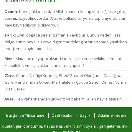
Sizden Gelen Yorumlar
Osmin:
Konuştuklarımızdan Allah katında hesap vereceğimize göre,
sesimiz kaybolmuyordur. Aksine belkide bir yerde toplanıyordur, bir
nevi kayıt ediliyor, birikiyordur.
Tarik:
Evet, doğada sesler zamanla kaybolur. Bunun nedeni, ses
dalgalarının hava, su veya diğer maddeler gibi bir ortamda yayılırken
enerjilerini kaybetmesidir....
Mszi:
Almasan ne yapacaksın. Hadi yetişkinler bir şekilde kendini
kısabilirler. Ama çocukları olanlar ne yapsın ?
72no:
Cennet Nihâiyi Kurtuluş, Ebedî Saadet Olduğuna, Olacağına
Göre, Kendisinden Önceki Merhalelerin Çok ve Sancılı Olması Normal
Olsa Gerek.
Ayse:
Hep cehennemden gidiyorz ya bakalm...Allah hayra getirsin
Burçlar ve Yıldızname
Özel Yazılar
Sağlık
Bitkilerle Tedavi
dualar, geri döndürme, havas ilmi, vefk, tılsım, rüyalar, geri getirme, etkili
aşk, sevgi duası,