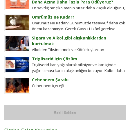
Daha Azına Daha Fazla Para Ödüyoruz?
En sevdiğiniz çikolatanın biraz daha küçük olduğunu,
aynı büyüklükteki pakette daha az bisküvi
Ömrümüz ne Kadar?
bulunduğunu veya cips torbalarının daha fazla
Ömrümüz Ne Kadar? Günümüzde tasavvuf daha çok
hava...
önem kazanmıştır. Gerek Gavs-ı Hizânî gerekse
Seyyid Tâhâ hazretlerinin döneminde bu kadar
Sigara ve Alkol gibi alışkanlıklardan
değildi....
kurtulmak
Alkolden Tiksindirmek ve Kötü Huylardan
Vazgecirmek Sigara Alkolden Tiksindirmek ve Kötü
Trigliserid için Çözüm
Huylardan Vazgecirmek icin Okumak için belli bir
Trigliserid kan yağı olarak biliniyor ve kan içinde
zamanı yok...
yağın olması kanın akışkanlığını bozuyor. Kalbe daha
çok yük biniyor. Yaşlı ve...
Cehennem Şarabı
Cehennem içeceği