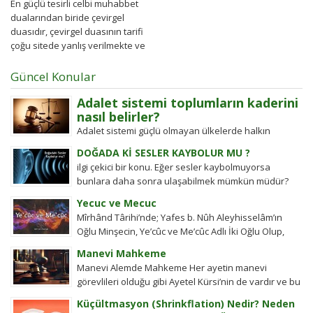
En güçlü tesirli celbi muhabbet
dualarından biride çevirgel
duasıdır, çevirgel duasının tarifi
çoğu sitede yanlış verilmekte ve
insanlar yanlış
yönlendirilmektedir...
Güncel Konular
Adalet sistemi toplumların kaderini
nasıl belirler?
Adalet sistemi güçlü olmayan ülkelerde halkın
değişim gücü tarihten bugüne toplumsal hareketleri
DOĞADA Kİ SESLER KAYBOLUR MU ?
şekillendirdi. Detayları keşfedin!
ilgi çekici bir konu. Eğer sesler kaybolmuyorsa
bunlara daha sonra ulaşabilmek mümkün müdür?
Tübitak’a sormuşlar, cevap vermiş. Soru: Ses bir...
Yecuc ve Mecuc
Mîrhând Târihi’nde; Yafes b. Nûh Aleyhisselâm’ın
Oğlu Minşecin, Ye’cûc ve Me’cûc Adlı İki Oğlu Olup,
Yafes’in Evlâdı Âleme Dağıldıkta, Bunlar...
Manevi Mahkeme
Manevi Alemde Mahkeme Her ayetin manevi
görevlileri olduğu gibi Ayetel Kürsi’nin de vardır ve bu
kullar manevi mahkeme görevlileridir.Ayetel kürsi...
Küçültmasyon (Shrinkflation) Nedir? Neden