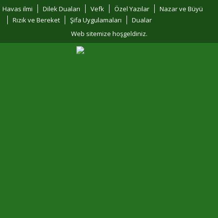
Havas ilmi
Dilek Duaları
Vefk
Özel Yazılar
Nazar ve Büyü
Rızık ve Bereket
Şifa Uygulamaları
Dualar
Web sitemize hoşgeldiniz.