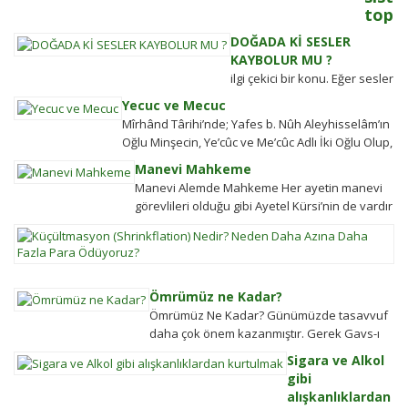
toplu
kader
DOĞADA Kİ SESLER
nasıl
KAYBOLUR MU ?
belir
ilgi çekici bir konu. Eğer sesler
Adalet
kaybolmuyorsa bunlara
Yecuc ve Mecuc
sistemi
daha sonra ulaşabilmek
Mîrhând Târihi’nde; Yafes b. Nûh Aleyhisselâm’ın
güçlü
mümkün müdür? Tübitak’a
Oğlu Minşecin, Ye’cûc ve Me’cûc Adlı İki Oğlu Olup,
olmaya
sormuşlar, cevap vermiş.
Yafes’in Evlâdı Âleme Dağıldıkta, Bunlar...
ülkeler
Manevi Mahkeme
Soru: Ses bir...
halkın
Manevi Alemde Mahkeme Her ayetin manevi
değişim
görevlileri olduğu gibi Ayetel Kürsi’nin de vardır
gücü
ve bu kullar manevi mahkeme
K
tarihten
görevlileridir.Ayetel kürsi...
(S
bugüne
N
toplums
N
hareket
Ömrümüz ne Kadar?
D
şekillen
Ömrümüz Ne Kadar? Günümüzde tasavvuf
A
Detayla
daha çok önem kazanmıştır. Gerek Gavs-ı
D
keşfedi
Hizânî gerekse Seyyid Tâhâ hazretlerinin
Sigara ve Alkol
Fa
döneminde bu kadar değildi....
gibi
P
alışkanlıklardan
Ö