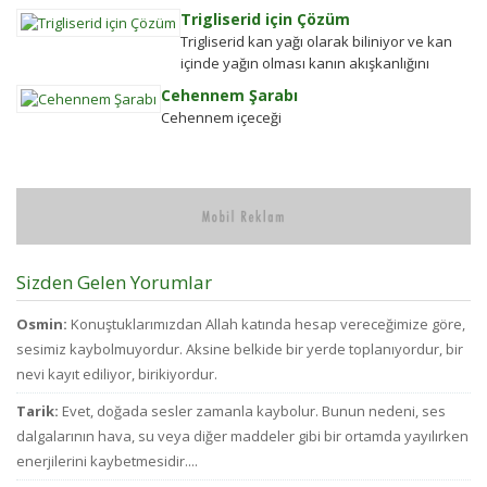
kurtulmak
En
Trigliserid için Çözüm
Alkolden
se
Trigliserid kan yağı olarak biliniyor ve kan
Tiksindirmek ve
çi
içinde yağın olması kanın akışkanlığını
Kötü Huylardan
bi
bozuyor. Kalbe daha çok yük biniyor. Yaşlı
Cehennem Şarabı
Vazgecirmek
d
ve...
Cehennem içeceği
Sigara Alkolden
kü
Tiksindirmek ve
ol
Kötü Huylardan
ay
Vazgecirmek icin
bü
Okumak için belli
pa
bir zamanı yok...
d
az
bi
Sizden Gelen Yorumlar
bu
ve
Osmin:
Konuştuklarımızdan Allah katında hesap vereceğimize göre,
ci
sesimiz kaybolmuyordur. Aksine belkide bir yerde toplanıyordur, bir
to
nevi kayıt ediliyor, birikiyordur.
d
fa
Tarik:
Evet, doğada sesler zamanla kaybolur. Bunun nedeni, ses
ha
dalgalarının hava, su veya diğer maddeler gibi bir ortamda yayılırken
enerjilerini kaybetmesidir....