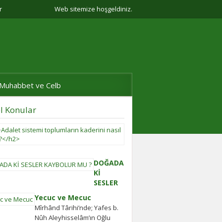
r
Web sitemize hoşgeldiniz.
Muhabbet ve Celb
l Konular
Adalet
sistemi
toplumların
kaderini
DOĞADA
nasıl
Kİ
belirler?
SESLER
Adalet
KAYBOLUR
Yecuc ve Mecuc
sistemi
MU ?
Mîrhând Târihi’nde; Yafes b.
güçlü
ilgi çekici
Nûh Aleyhisselâm’ın Oğlu
olmayan