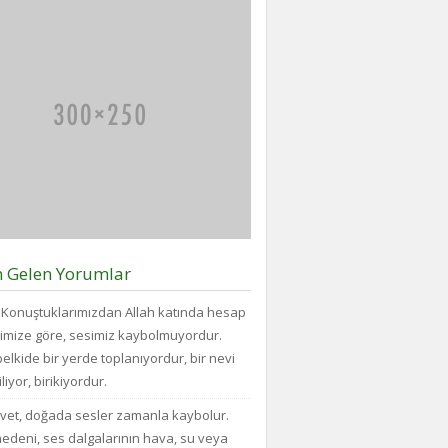
büyüklükteki
Vazgecirmek
ve...
pakette
Sigara
daha
Alkolden
az
Tiksindirmek
bisküvi
ve
bulunduğunu
Kötü
veya
Huylardan
cips
Vazgecirmek
torbalarının
icin
daha
Okumak
fazla
için
hava...
belli
bir
zamanı
n Gelen Yorumlar
yok...
Konuştuklarımızdan Allah katında hesap
imize göre, sesimiz kaybolmuyordur.
elkide bir yerde toplanıyordur, bir nevi
liyor, birikiyordur.
vet, doğada sesler zamanla kaybolur.
edeni, ses dalgalarının hava, su veya