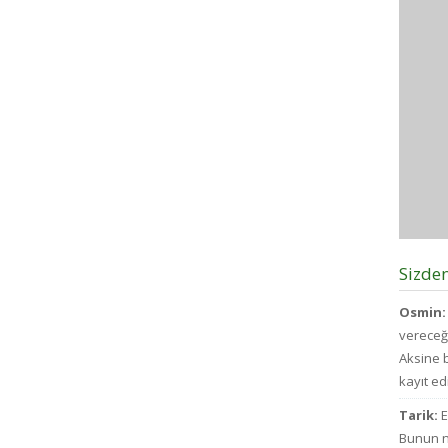
Sizde
Osmin:
vereceğ
Aksine b
kayıt edi
Tarik:
E
Bunun n