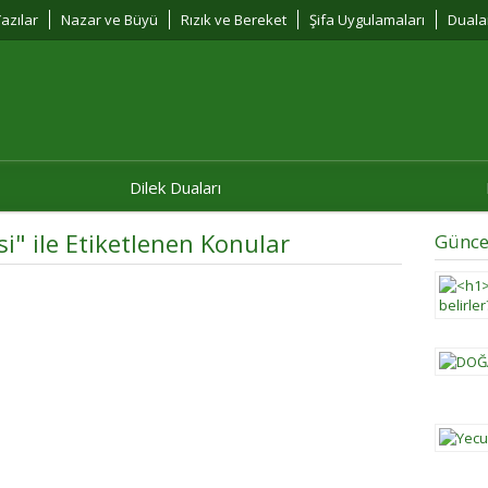
azılar
Nazar ve Büyü
Rızık ve Bereket
Şifa Uygulamaları
Duala
Dilek Duaları
si" ile Etiketlenen Konular
Günce