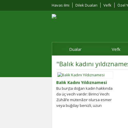
Havas ilmi
Dilek Duaları
Vefk
Özel Y
Dualar
Vefk
"Balık kadını yıldızname
Balık Kadını Yıldıznamesi
Bu burçta doğan kadın hakkında
da üç vecih vardır: Birinci Vecih:
Zühâl’e mütenâzır olursa esmer
veya buğday benizli, uzun
boylu,...