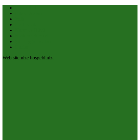
Havas ilmi
Dilek Duaları
Vefk
Özel Yazılar
Nazar ve Büyü
Rızık ve Bereket
Şifa Uygulamaları
Dualar
Web sitemize hoşgeldiniz.