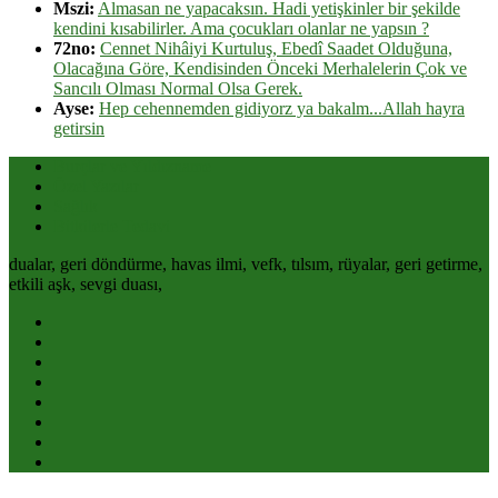
Mszi:
Almasan ne yapacaksın. Hadi yetişkinler bir şekilde
kendini kısabilirler. Ama çocukları olanlar ne yapsın ?
72no:
Cennet Nihâiyi Kurtuluş, Ebedî Saadet Olduğuna,
Olacağına Göre, Kendisinden Önceki Merhalelerin Çok ve
Sancılı Olması Normal Olsa Gerek.
Ayse:
Hep cehennemden gidiyorz ya bakalm...Allah hayra
getirsin
Burçlar ve Yıldızname
Özel Yazılar
Sağlık
Bitkilerle Tedavi
dualar, geri döndürme, havas ilmi, vefk, tılsım, rüyalar, geri getirme,
etkili aşk, sevgi duası,