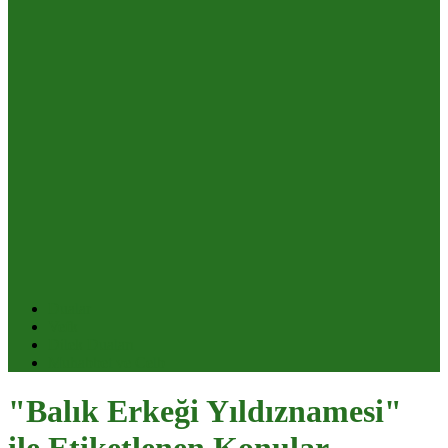
Dualar
Vefk
Dilek Duaları
Muhabbet ve Celb
"Balık Erkeği Yıldıznamesi"