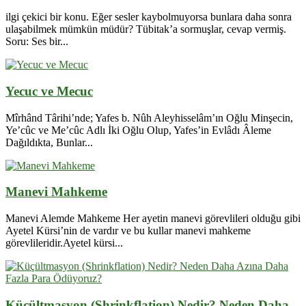
ilgi çekici bir konu. Eğer sesler kaybolmuyorsa bunlara daha sonra
ulaşabilmek mümkün müdür? Tübitak’a sormuşlar, cevap vermiş.
Soru: Ses bir...
Yecuc ve Mecuc
Mîrhând Târihi’nde; Yafes b. Nûh Aleyhisselâm’ın Oğlu Minşecin,
Ye’cûc ve Me’cûc Adlı İki Oğlu Olup, Yafes’in Evlâdı Âleme
Dağıldıkta, Bunlar...
Manevi Mahkeme
Manevi Alemde Mahkeme Her ayetin manevi görevlileri olduğu gibi
Ayetel Kürsi’nin de vardır ve bu kullar manevi mahkeme
görevlileridir.Ayetel kürsi...
Küçültmasyon (Shrinkflation) Nedir? Neden Daha