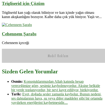
Trigliserid için Çözüm
Trigliserid kan yağı olarak biliniyor ve kan içinde yağın olması
kanın akışkanlığını bozuyor. Kalbe daha çok yük biniyor. Yaşlı ve...
Cehennem Şarabı
Cehennem içeceği
Sizden Gelen Yorumlar
Osmin:
Konuştuklarımızdan Allah katında hesap
vereceğimize göre, sesimiz kaybolmuyordur. Aksine belkide
bir yerde toplanıyordur, bir nevi kayıt ediliyor, birikiyordur.
Tarik:
Evet, doğada sesler zamanla kaybolur. Bunun nedeni,
ses dalgalarının hava, su veya diğer maddeler gibi bir ortamda
yayılırken enerjilerini kaybetmesidir....