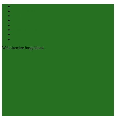
Havas ilmi
Dilek Duaları
Vefk
Özel Yazılar
Nazar ve Büyü
Rızık ve Bereket
Şifa Uygulamaları
Dualar
Web sitemize hoşgeldiniz.