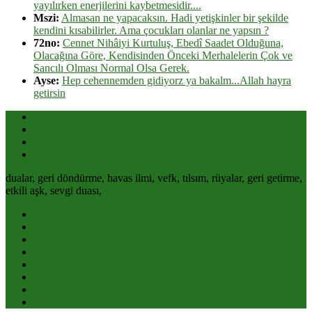
yayılırken enerjilerini kaybetmesidir....
Mszi:
Almasan ne yapacaksın. Hadi yetişkinler bir şekilde
kendini kısabilirler. Ama çocukları olanlar ne yapsın ?
72no:
Cennet Nihâiyi Kurtuluş, Ebedî Saadet Olduğuna,
Olacağına Göre, Kendisinden Önceki Merhalelerin Çok ve
Sancılı Olması Normal Olsa Gerek.
Ayse:
Hep cehennemden gidiyorz ya bakalm...Allah hayra
getirsin
Burçlar ve Yıldızname
Özel Yazılar
Sağlık
Bitkilerle Tedavi
dualar, geri döndürme, havas ilmi, vefk, tılsım, rüyalar, geri getirme,
etkili aşk, sevgi duası,