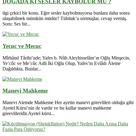
DOĞADA Kİ SESLER KAYBOLUR MU ?
ilgi çekici bir konu. Eğer sesler kaybolmuyorsa bunlara daha sonra
ulaşabilmek mümkün müdür? Tübitak’a sormuşlar, cevap vermiş.
Soru: Ses bir...
Yecuc ve Mecuc
Mîrhând Târihi’nde; Yafes b. Nûh Aleyhisselâm’ın Oğlu Minşecin,
Ye’cûc ve Me’cûc Adlı İki Oğlu Olup, Yafes’in Evlâdı Âleme
Dağıldıkta, Bunlar...
Manevi Mahkeme
Manevi Alemde Mahkeme Her ayetin manevi görevlileri olduğu gibi
Ayetel Kürsi’nin de vardır ve bu kullar manevi mahkeme
görevlileridir.Ayetel kürsi...