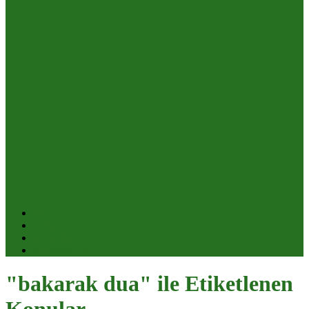
Dualar
Vefk
Dilek Duaları
Muhabbet ve Celb
"bakarak dua" ile Etiketlenen