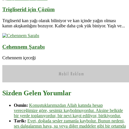
Trigliserid için Çözüm
Trigliserid kan yağı olarak biliniyor ve kan içinde yağın olması
kanın akışkanlığını bozuyor. Kalbe daha çok yük biniyor. Yaşlı ve...
Cehennem Şarabı
Cehennem içeceği
Sizden Gelen Yorumlar
Osmin:
Konuştuklarımızdan Allah katında hesap
vereceğimize göre, sesimiz kaybolmuyordur. Aksine belkide
bir yerde toplanıyordur, bir nevi kayıt ediliyor, birikiyordur.
Tarik:
Evet, doğada sesler zamanla kaybolur. Bunun nedeni,
ses dalgalarının hava, su veya diğer maddeler gibi bir ortamda