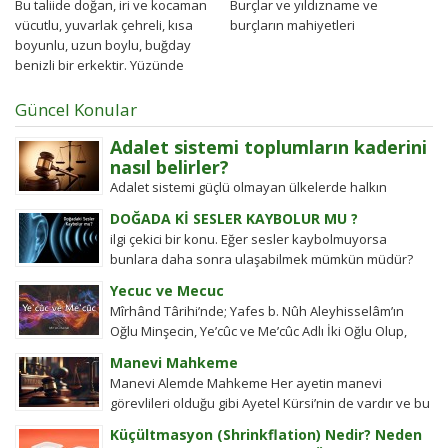
Bu taliide doğan, iri ve kocaman
Burçlar ve yıldızname ve
vücutlu, yuvarlak çehreli, kısa
burçların mahiyetleri
boyunlu, uzun boylu, buğday
benizli bir erkektir. Yüzünde
aşikâr bir...
Güncel Konular
Adalet sistemi toplumların kaderini
nasıl belirler?
Adalet sistemi güçlü olmayan ülkelerde halkın
değişim gücü tarihten bugüne toplumsal hareketleri
DOĞADA Kİ SESLER KAYBOLUR MU ?
şekillendirdi. Detayları keşfedin!
ilgi çekici bir konu. Eğer sesler kaybolmuyorsa
bunlara daha sonra ulaşabilmek mümkün müdür?
Tübitak’a sormuşlar, cevap vermiş. Soru: Ses bir...
Yecuc ve Mecuc
Mîrhând Târihi’nde; Yafes b. Nûh Aleyhisselâm’ın
Oğlu Minşecin, Ye’cûc ve Me’cûc Adlı İki Oğlu Olup,
Yafes’in Evlâdı Âleme Dağıldıkta, Bunlar...
Manevi Mahkeme
Manevi Alemde Mahkeme Her ayetin manevi
görevlileri olduğu gibi Ayetel Kürsi’nin de vardır ve bu
kullar manevi mahkeme görevlileridir.Ayetel kürsi...
Küçültmasyon (Shrinkflation) Nedir? Neden