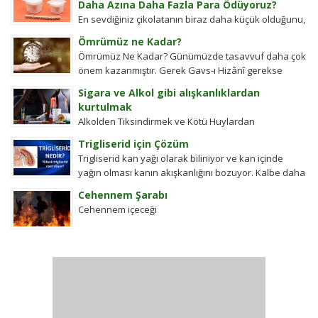
Daha Azına Daha Fazla Para Ödüyoruz?
En sevdiğiniz çikolatanın biraz daha küçük olduğunu,
aynı büyüklükteki pakette daha az bisküvi
Ömrümüz ne Kadar?
bulunduğunu veya cips torbalarının daha fazla
Ömrümüz Ne Kadar? Günümüzde tasavvuf daha çok
hava...
önem kazanmıştır. Gerek Gavs-ı Hizânî gerekse
Seyyid Tâhâ hazretlerinin döneminde bu kadar
Sigara ve Alkol gibi alışkanlıklardan
değildi....
kurtulmak
Alkolden Tiksindirmek ve Kötü Huylardan
Vazgecirmek Sigara Alkolden Tiksindirmek ve Kötü
Trigliserid için Çözüm
Huylardan Vazgecirmek icin Okumak için belli bir
Trigliserid kan yağı olarak biliniyor ve kan içinde
zamanı yok...
yağın olması kanın akışkanlığını bozuyor. Kalbe daha
çok yük biniyor. Yaşlı ve...
Cehennem Şarabı
Cehennem içeceği