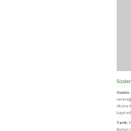
Sizde
Osmin:
vereceğ
Aksine b
kayıt edi
Tarik:
E
Bunun n