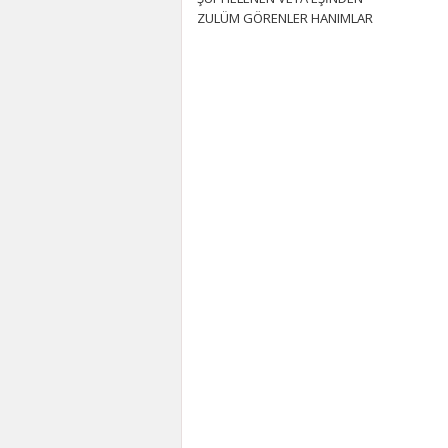
ZULÜM GÖRENLER HANIMLAR
İÇİN Eşiniz sizi aldatıyorsa, ya da
eşiniz tarafından şiddet
görüyorsanız, Eşinizin...