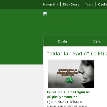
Havas ilmi
Dilek Duaları
Vefk
Özel Y
Dualar
Vefk
"aldatılan kadın" ile Et
Eşinizin Sizi aldattığını mı
düşünüyorsunuz?
EŞİNİN ZİNA ETTİĞİNDEN
ŞÜPHELENEN VEYA EŞİNDEN