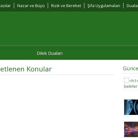
azılar
Nazar ve Büyü
Rızık ve Bereket
Şifa Uygulamaları
Duala
Dilek Duaları
iketlenen Konular
Günce