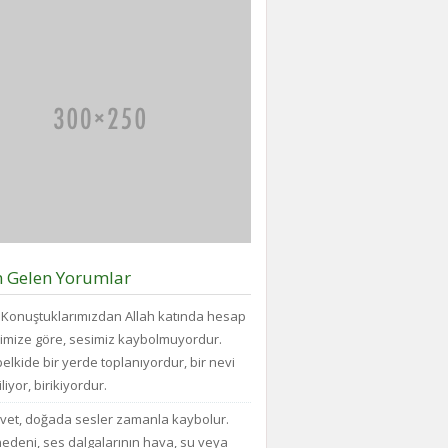
büyüklükteki
Vazgecirmek
ve...
pakette
Sigara
daha
Alkolden
az
Tiksindirmek
bisküvi
ve
bulunduğunu
Kötü
veya
Huylardan
cips
Vazgecirmek
torbalarının
icin
daha
Okumak
fazla
için
hava...
belli
bir
zamanı
n Gelen Yorumlar
yok...
Konuştuklarımızdan Allah katında hesap
imize göre, sesimiz kaybolmuyordur.
elkide bir yerde toplanıyordur, bir nevi
liyor, birikiyordur.
vet, doğada sesler zamanla kaybolur.
edeni, ses dalgalarının hava, su veya