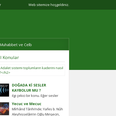
r
Web sitemize hoşgeldiniz.
Muhabbet ve Celb
l Konular
Adalet
sistemi
toplumların
kaderini
DOĞADA Kİ SESLER
nasıl
KAYBOLUR MU ?
belirler?
ilgi çekici bir konu. Eğer sesler
Adalet
kaybolmuyorsa bunlara daha
sistemi
Yecuc ve Mecuc
sonra ulaşabilmek mümkün
güçlü
Mîrhând Târihi’nde; Yafes b. Nûh
müdür? Tübitak’a sormuşlar,
olmayan
Aleyhisselâm’ın Oğlu Minşecin,