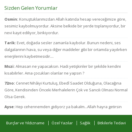
Sizden Gelen Yorumlar
Osmin:
Konuştuklarımızdan Allah katında hesap vereceğimize göre,
sesimiz kaybolmuyordur. Aksine belkide bir yerde toplanıyordur, bir
nevi kayıt ediliyor, birikiyordur.
Tarik:
Evet, doğada sesler zamanla kaybolur. Bunun nedeni, ses
dalgalarının hava, su veya diğer maddeler gibi bir ortamda yayılırken
enerjilerini kaybetmesidir....
Mszi:
Almasan ne yapacaksın. Hadi yetişkinler bir şekilde kendini
kısabilirler. Ama çocukları olanlar ne yapsın ?
72no:
Cennet Nihâiyi Kurtuluş, Ebedî Saadet Olduğuna, Olacağına
Göre, Kendisinden Önceki Merhalelerin Çok ve Sancılı Olması Normal
Olsa Gerek.
Ayse:
Hep cehennemden gidiyorz ya bakalm...Allah hayra getirsin
Burçlar ve Yıldızname
Özel Yazılar
Sağlık
Bitkilerle Tedavi