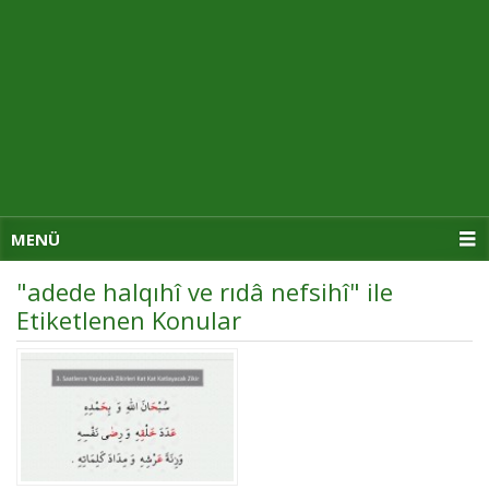
MENÜ
"adede halqıhî ve rıdâ nefsihî" ile
Etiketlenen Konular