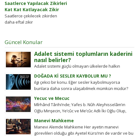
Saatlerce Yapılacak Zikirleri
Kat Kat Katlayacak Zikir
Saatlerce çekilecek zikirden
daha eftal zikir
Güncel Konular
Adalet sistemi toplumların kaderini
nasıl belirler?
Adalet sistemi güçlü olmayan ülkelerde halkın
değişim gücü tarihten bugüne toplumsal hareketleri
DOĞADA Kİ SESLER KAYBOLUR MU ?
şekillendirdi. Detayları keşfedin!
ilgi çekici bir konu. Eğer sesler kaybolmuyorsa
bunlara daha sonra ulaşabilmek mümkün müdür?
Tübitak’a sormuşlar, cevap vermiş. Soru: Ses bir...
Yecuc ve Mecuc
Mîrhând Târihi’nde; Yafes b. Nûh Aleyhisselâm’ın
Oğlu Minşecin, Ye’cûc ve Me’cûc Adlı İki Oğlu Olup,
Yafes’in Evlâdı Âleme Dağıldıkta, Bunlar...
Manevi Mahkeme
Manevi Alemde Mahkeme Her ayetin manevi
görevlileri olduğu gibi Ayetel Kürsi’nin de vardır ve bu