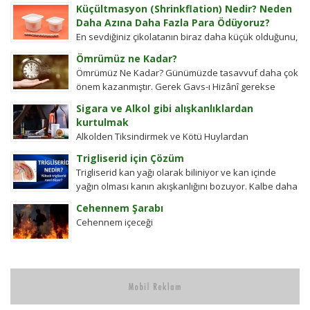
kullar manevi mahkeme görevlileridir.Ayetel kürsi...
Küçültmasyon (Shrinkflation) Nedir? Neden
Daha Azına Daha Fazla Para Ödüyoruz?
En sevdiğiniz çikolatanın biraz daha küçük olduğunu,
aynı büyüklükteki pakette daha az bisküvi
Ömrümüz ne Kadar?
bulunduğunu veya cips torbalarının daha fazla
Ömrümüz Ne Kadar? Günümüzde tasavvuf daha çok
hava...
önem kazanmıştır. Gerek Gavs-ı Hizânî gerekse
Seyyid Tâhâ hazretlerinin döneminde bu kadar
Sigara ve Alkol gibi alışkanlıklardan
değildi....
kurtulmak
Alkolden Tiksindirmek ve Kötü Huylardan
Vazgecirmek Sigara Alkolden Tiksindirmek ve Kötü
Trigliserid için Çözüm
Huylardan Vazgecirmek icin Okumak için belli bir
Trigliserid kan yağı olarak biliniyor ve kan içinde
zamanı yok...
yağın olması kanın akışkanlığını bozuyor. Kalbe daha
çok yük biniyor. Yaşlı ve...
Cehennem Şarabı
Cehennem içeceği